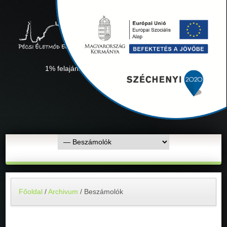
1% felajánlás "Együtt minden sikerül" Adószámunk:
18311927-1-02
Főoldal
/
Archivum
/
Beszámolók