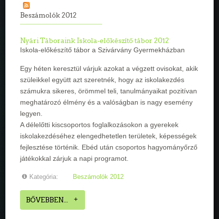
Beszámolók 2012
Nyári Táboraink Iskola-előkészítő tábor 2012
Iskola-előkészítő tábor a Szivárvány Gyermekházban
Egy héten keresztül várjuk azokat a végzett ovisokat, akik
szüleikkel együtt azt szeretnék, hogy az iskolakezdés
számukra sikeres, örömmel teli, tanulmányaikat pozitívan
meghatározó élmény és a valóságban is nagy esemény
legyen.
A délelőtti kiscsoportos foglalkozásokon a gyerekek
iskolakezdéséhez elengedhetetlen területek, képességek
fejlesztése történik. Ebéd után csoportos hagyományőrző
játékokkal zárjuk a napi programot.
Kategória:
Beszámolók 2012
BŐVEBBEN...