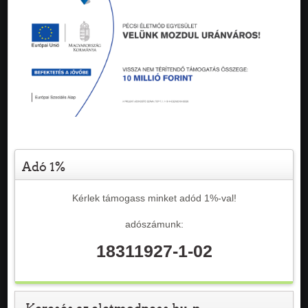
Adó 1%
Kérlek támogass minket adód 1%-val!
adószámunk:
18311927-1-02