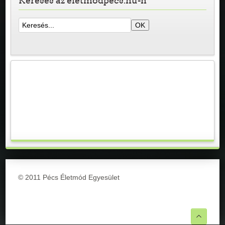
Keresés az eletmodpecs.hu-n
© 2011 Pécs Életmód Egyesület