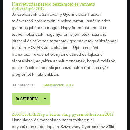
Húsvéti tojáskereső beszámoló és várható
újdonságok 2012
Játszóházunk a Szivárvány Gyermekház Húsvéti
tojáskereső programján is nyitva tartott. Ismét minden
gyermek jól érezte magát. Nagy örömünkre most is
többen jeleztétek, hogy nyáron is jönnétek hozzánk
játszani és szívesen tartanátok gyermeketek születésnapi
buliját a MOZAIK Játszóházban. Újdonságként
hamarosan olvashattok nyári életmód és fejlesztő
táborainkról, egyelőre annyit mondanék, hogy óvodások
és iskolások is megtalálják a számukra érdekes nyári
programot kínálatunkban.
Kategória:
Beszámolók 2012
BŐVEBBEN...
Zöld Családi Nap a Szivárvány gyermekházban 2012
Hangulatos és mozgalmas napot tölthetett el
egyesületünk több tagja a Szivárvány Gyermekház Zöld