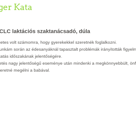
ger Kata
CLC laktációs szaktanácsadó, dúla
etes volt számomra, hogy gyerekekkel szeretnék foglalkozni.
nkám során az édesanyáknál tapasztalt problémák irányították figye
tatás időszakának jelentőségére.
letés nagy jelentőségű eseménye után mindenki a megkönnyebbült, önf
eretné megélni a babával.