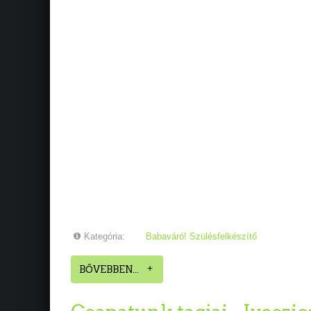
Kategória:
Babaváró! Szülésfelkészítő
BŐVEBBEN...