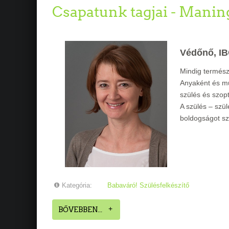
Csapatunk tagjai - Manin
Védőnő, IB
Mindig termész
Anyaként és mu
szülés és szop
A szülés – szü
boldogságot sz
Kategória:
Babaváró! Szülésfelkészítő
BŐVEBBEN...