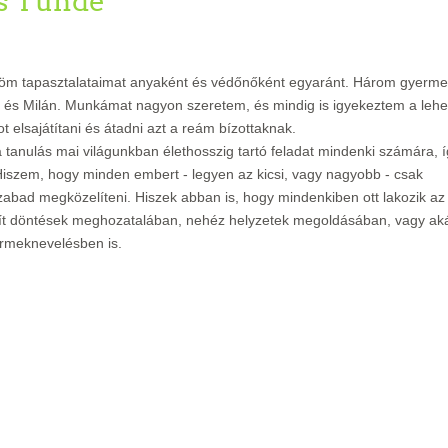
cs Tünde
töm tapasztalataimat anyaként és védőnőként egyaránt. Három gyerm
óf és Milán. Munkámat nagyon szeretem, és mindig is igyekeztem a lehe
ot elsajátítani és átadni azt a reám bízottaknak.
 tanulás mai világunkban élethosszig tartó feladat mindenki számára, 
iszem, hogy minden embert - legyen az kicsi, vagy nagyobb - csak
szabad megközelíteni. Hiszek abban is, hogy mindenkiben ott lakozik az
ít döntések meghozatalában, nehéz helyzetek megoldásában, vagy ak
rmeknevelésben is.