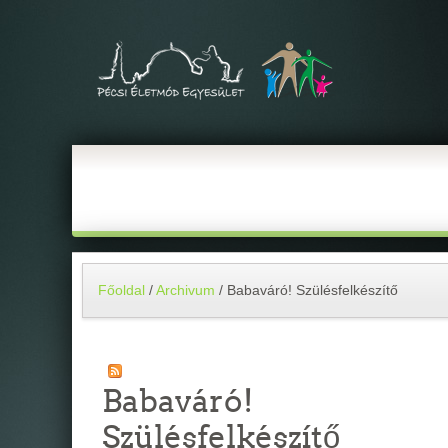
Főoldal
/
Archivum
/
Babaváró! Szülésfelkészítő
Babaváró!
Szülésfelkészítő