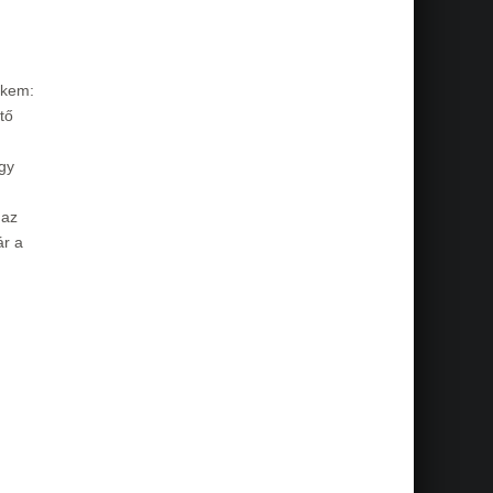
ekem:
tő
így
 az
ár a