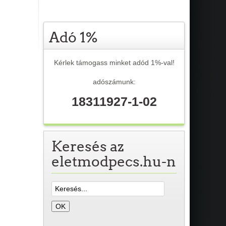
Adó 1%
Kérlek támogass minket adód 1%-val!
adószámunk:
18311927-1-02
Keresés az
eletmodpecs.hu-n