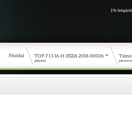
1% felaján
Főoldal
TOP-7.1.1-16-H-ESZA-2018-00026
Támo
pályázat
partnere