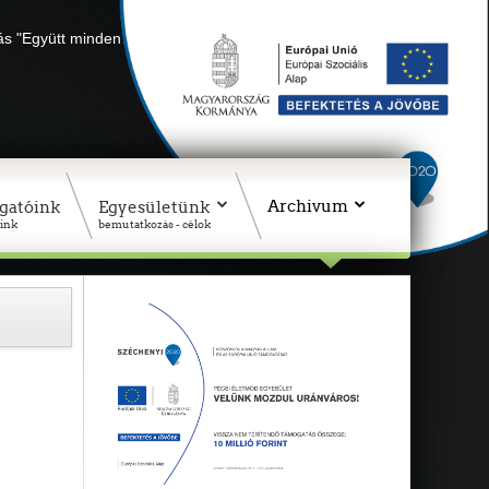
lás "Együtt minden sikerül" Adószámunk: 18311927-1-02
Archivum
gatóink
Egyesületünk
ink
bemutatkozás - célok