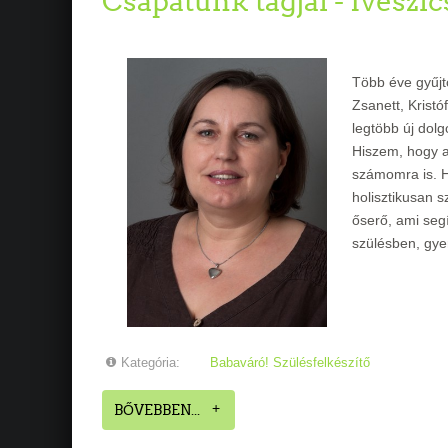
Csapatunk tagjai - Iveszi
Több éve gyűj
Zsanett, Krist
legtöbb új dolg
Hiszem, hogy a
számomra is. H
holisztikusan 
őserő, ami seg
szülésben, gye
Kategória:
Babaváró! Szülésfelkészítő
BŐVEBBEN...