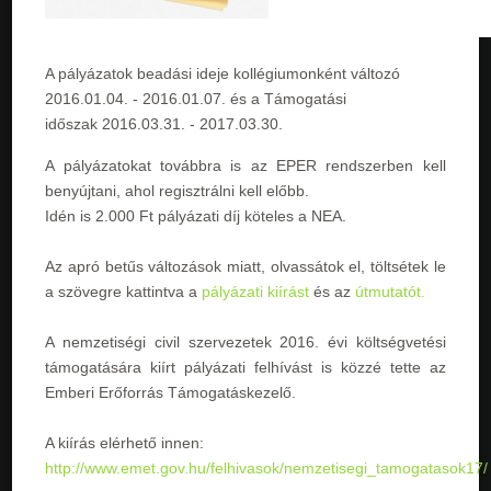
A pályázatok beadási ideje kollégiumonként változó
2016.01.04. - 2016.01.07
. és a Támogatási
időszak
2016.03.31. - 2017.03.30
.
A pályázatokat továbbra is az EPER rendszerben kell
benyújtani, ahol regisztrálni kell előbb.
Idén is 2.000 Ft pályázati díj köteles a NEA.
Az apró betűs változások miatt, olvassátok el, töltsétek le
a szövegre kattintva a
pályázati kiírást
és az
útmutatót.
A nemzetiségi civil szervezetek 2016. évi költségvetési
támogatására kiírt pályázati felhívást is közzé tette az
Emberi Erőforrás Támogatáskezelő.
A kiírás elérhető innen:
http://www.emet.gov.hu/felhivasok/nemzetisegi_tamogatasok17/