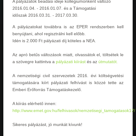
A pályázatok beadási ideje kollégiumonként változó
2016.01.04. - 2016.01.07
. és a Támogatási
időszak
2016.03.31. - 2017.03.30
.
A pályázatokat továbbra is az EPER rendszerben kell
benyújtani, ahol regisztrálni kell előbb.
Idén is 2.000 Ft pályázati díj köteles a NEA.
Az apró betűs változások miatt, olvassátok el, töltsétek le
a szövegre kattintva a
pályázati kiírást
és az
útmutatót.
A nemzetiségi civil szervezetek 2016. évi költségvetési
támogatására kiírt pályázati felhívást is közzé tette az
Emberi Erőforrás Támogatáskezelő.
A kiírás elérhető innen:
http://www.emet.gov.hu/felhivasok/nemzetisegi_tamogatasok17/
Sikeres pályázást, jó munkát kívunk!