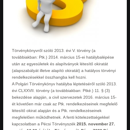
Törvénykönyvről szóló 2013. évi V. törvény (a
továbbiakban: Ptk.) 2014. március 15-ei hatálybalépése
után az egyesületek és alapítványok létesítő okiratát
(alapszabályát illetve alapító okiratát) a hatályos törvényi
rendelkezésekkel összhangba kell hozni.
A Polgári Törvénykönyv hatályba léptetéséről szóló 2013.
évi CLXXVII. törvény (a továbbiakban: Ptké.) 11. § (3)
bekezdése alapján, a civil szervezetek 2016. március 15-
ét követően már csak az Ptk. rendelkezéseinek megfelelő
létesítő okirat alapján és a Ptk. rendelkezéseinek
megfelelően működhetnek. A fenti kötelezettségekkel
kapcsolatban a Pécsi Törvényszék
2015. november 27.