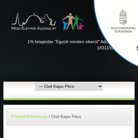
1% felajánlás "Együtt minden sikerül" Adószámunk:
18311927-1-02
Főoldal
/
Archivum
/
Civil Kapu Pécs