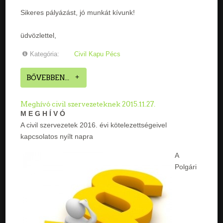
Sikeres pályázást, jó munkát kívunk!
üdvözlettel,
Kategória:
Civil Kapu Pécs
BŐVEBBEN...
Meghívó civil szervezeteknek 2015.11.27.
M E G H Í V Ó
A civil szervezetek 2016. évi kötelezettségeivel
kapcsolatos nyílt napra
A
Polgári