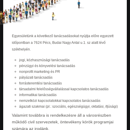
Egyesületünk a következő tanácsadásokat nyújtja előre egyezett
időpontban a 7624 Pécs, Budai Nagy Antal u.1. sz alatt lévő
székhelyén.
jogi, közhasznúsági tanácsadás
pénzügyi és könyvelési tanácsadás
nonprofit marketing és PR
pályázati tanácsadás
forrásteremtési tanácsadás
társadalmi felelősségvállalással kapcsolatos tanácsadás
informatikai tanácsadás
nemzetközi kapcsolatokkal kapcsolatos tanácsadás
ágazati szakmai (pl.: szociális, egészségügyi, oktatási, ifjúsági)
Valamint továbbra is rendelkezésre áll a városrészben
működő civil szervezetek, öntevékeny körök programjai
számára az irodánk.