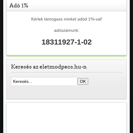
Adó 1%
Kérlek támogass minket adód 1%-val!
adószámunk:
18311927-1-02
Keresés az eletmodpecs.hu-n