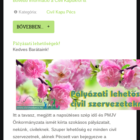
Bővebb információ a Civil Kapukról itt
Kategória:
Civil Kapu Pécs
BŐVEBBEN...
Pályázati lehetőségek!
Kedves Barátaink!
Itt a tavasz, megjött a napsütéses szép idő és PMJV
Önkormányzata ismét kiírta szokásos pályázatait,
nekünk, civileknek. Szuper lehetőség ez minden civil
szervezetnek, akinek Pécsett van bejegyezve a