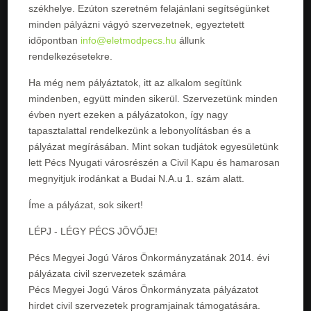
székhelye. Ezúton szeretném felajánlani segítségünket
minden pályázni vágyó szervezetnek, egyeztetett
időpontban
info@eletmodpecs.hu
állunk
rendelkezésetekre.
Ha még nem pályáztatok, itt az alkalom segítünk
mindenben, együtt minden sikerül. Szervezetünk minden
évben nyert ezeken a pályázatokon, így nagy
tapasztalattal rendelkezünk a lebonyolításban és a
pályázat megírásában. Mint sokan tudjátok egyesületünk
lett Pécs Nyugati városrészén a Civil Kapu és hamarosan
megnyitjuk irodánkat a Budai N.A.u 1. szám alatt.
Íme a pályázat, sok sikert!
LÉPJ - LÉGY PÉCS JÖVŐJE!
Pécs Megyei Jogú Város Önkormányzatának 2014. évi
pályázata civil szervezetek számára
Pécs Megyei Jogú Város Önkormányzata pályázatot
hirdet civil szervezetek programjainak támogatására.