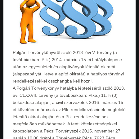
Polgári Törvénykönyvről szóló 2013. évi V. törvény (a
továbbiakban: Ptk.) 2014. március 15-ei hatálybalépése
után az egyesületek és alapítványok létesítő okiratát
(alapszabályát illetve alapító okiratát) a hatályos törvényi
rendelkezésekkel összhangba kell hozni.
A Polgári Törvénykönyv hatályba léptetéséről szóló 2013.
évi CLXXVII. törvény (a továbbiakban: Ptké.) 11. § (3)
bekezdése alapján, a civil szervezetek 2016. március 15-
ét követően már csak az Ptk. rendelkezéseinek megfelelő
létesítő okirat alapján és a Ptk. rendelkezéseinek
megfelelően működhetnek. A fenti kötelezettségekkel
kapcsolatban a Pécsi Törvényszék 2015. november 27.
napján 10.00 órától,a Törvényszék Pécs, 7623 Pécs,