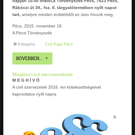
napján 10.00 órától,a Törvényszék Pécs, 7623 Pécs,
Rákóczi út 34., fsz. II. tárgyalótermében nyílt napot
tart,
amelyre minden érdeklődőt ez úton hívunk meg.
Pécs, 2015. november 18.
A Pécsi Törvényszék
Kategória:
Civil Kapu Pécs
BŐVEBBEN...
Meghívó civil szervezeteknek
M E G H Í V Ó
A civil szervezetek 2016. évi kötelezettségeivel
kapcsolatos nyílt napra
A