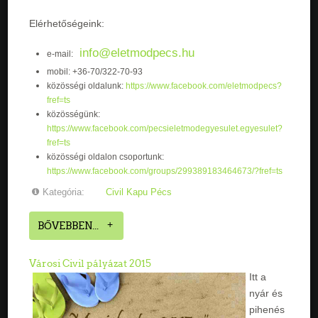
Elérhetőségeink:
info@eletmodpecs.hu
e-mail:
mobil: +36-70/322-70-93
közösségi oldalunk:
https://www.facebook.com/eletmodpecs?
fref=ts
közösségünk:
https://www.facebook.com/pecsieletmodegyesulet.egyesulet?
fref=ts
közösségi oldalon csoportunk:
https://www.facebook.com/groups/299389183464673/?fref=ts
Kategória:
Civil Kapu Pécs
BŐVEBBEN...
Városi Civil pályázat 2015
Itt a
nyár és
pihenés