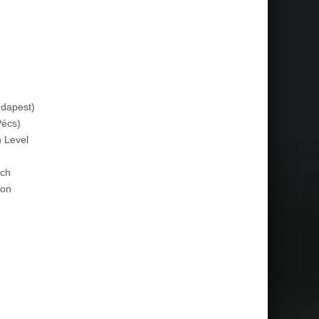
dapest)
Pécs)
n Level
ach
lon