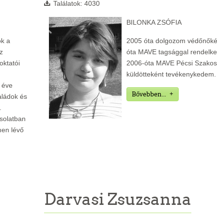
Találatok: 4030
BILONKA ZSÓFIA
ok a
2005 óta dolgozom védőnőké
z
óta MAVE tagsággal rendelk
oktatói
2006-óta MAVE Pécsi Szakos
küldötteként tevékenykedem.
 éve
Bővebben...
aládok és
.
csolatban
men lévő
Darvasi Zsuzsanna