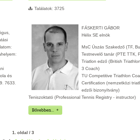
Találatok: 3725
FÁSKERTI GÁBOR
ógus,
Hélix SE elnök
tási
latom:
MsC Úszás Szakedző (TF, Bu
ahelyem:
Testnevelő tanár (PTE TTK, 
Triatlon edző (British Triathlo
ni
3 Coach)
ola és
TU Competitive Triathlon Co
 9. 7633.
Certification (nemzetközi triat
edzői bizonyítvány)
Teniszoktató (Professional Tennis Registry - instructor)
Bővebben...
1. oldal / 3