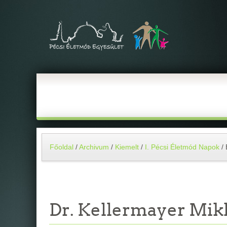
Főoldal
/
Archivum
/
Kiemelt
/
I. Pécsi Életmód Napok
/
Dr. Kellermayer Mik