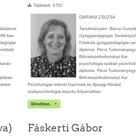
Találatok: 6702
DARVASI ZSUZSA
általános
Tanulmányaim: Bárczi Guszt
1998-ban
Gyógypedagógiai Tanárképz
dagógiai
Főiskola gyógypedagógiai tan
lvoktató
diploma. Pécsi Tudományeg
Bölcsészettudományi Kar
anári
pszichológia szakán pszichol
diploma. Pécsi Tudományeg
gliában
Bölcsészettudományi Kar
eteket
Pszichológiai Intézet Gyermek és Ifjúsági Klinikai
szakpszichológiai képzés folyamatban.
Bővebben...
va)
Fáskerti Gábor