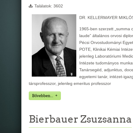
Találatok: 3602
DR. KELLERMAYER MIKLÓ
1965-ben szerzett „summa 
laude” általános orvosi dipl
Pécsi Orvostudományi Egye
POTE, Klinikai Kémiai Intéze
jelenleg Laboratóriumi Medi
Intézete tudományos munka
Tanársegéd, adjunktus, doc
egyetemi tanár, intézet-igaz
társprofesszor, jelenleg emeritus professzor
Bővebben...
Bierbauer Zsuzsanna