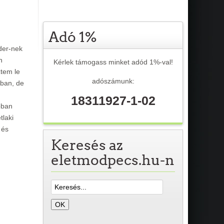
Adó 1%
der-nek
n
Kérlek támogass minket adód 1%-val!
ztem le
adószámunk:
-ban, de
18311927-1-02
bban
tlaki
 és
Keresés az
eletmodpecs.hu-n