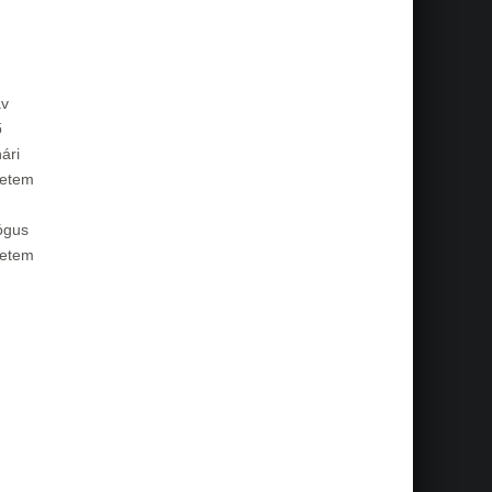
áv
ő
ári
yetem
ógus
yetem