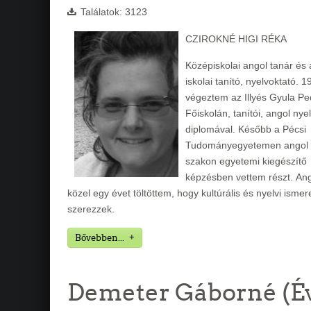
Találatok: 3123
CZIROKNÉ HIGI RÉKA
Középiskolai angol tanár és 
iskolai tanító, nyelvoktató. 
végeztem az Illyés Gyula Pe
Főiskolán, tanítói, angol nye
diplomával. Később a Pécsi
Tudományegyetemen angol t
szakon egyetemi kiegészítő
képzésben vettem részt. An
közel egy évet töltöttem, hogy kultúrális és nyelvi ismer
szerezzek.
Bővebben...
Demeter Gáborné (É