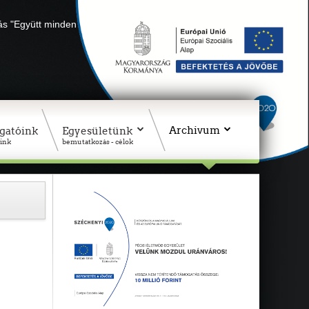
lás "Együtt minden sikerül" Adószámunk: 18311927-1-02
Archivum
gatóink
Egyesületünk
ink
bemutatkozás - célok