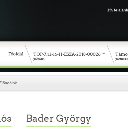
1% felaján
Főoldal
TOP-7.1.1-16-H-ESZA-2018-00026
Támo
pályázat
partnere
Előadóink
lós
Bader György