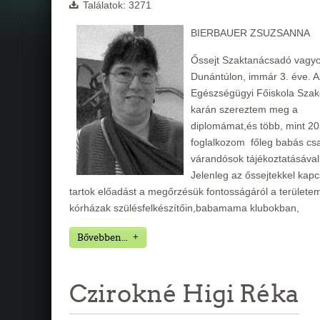
Találatok: 3271
BIERBAUER ZSUZSANNA
Őssejt Szaktanácsadó vagy
Dunántúlon, immár 3. éve. A
Egészségügyi Főiskola Szak
karán szereztem meg a
diplomámat,és több, mint 20
foglalkozom főleg babás cs
várandósok tájékoztatásával
Jelenleg az őssejtekkel kap
tartok előadást a megőrzésük fontosságáról a területe
kórházak szülésfelkészítőin,babamama klubokban,
Bővebben...
Czirokné Higi Réka