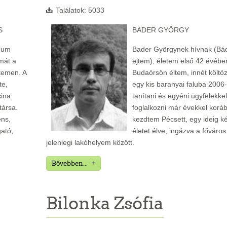
Találatok: 5033
S
BADER GYÖRGY
cum
Bader Györgynek hívnak (Bá
omát a
ejtem), életem első 42 évébe
temen. A
Budaörsön éltem, innét költö
te,
egy kis baranyai faluba 2006
cina
tanítani és egyéni ügyfelekkel
társa.
foglalkozni már évekkel korá
ens,
kezdtem Pécsett, egy ideig ké
gató,
életet élve, ingázva a főváros
jelenlegi lakóhelyem között.
Bővebben...
Bilonka Zsófia