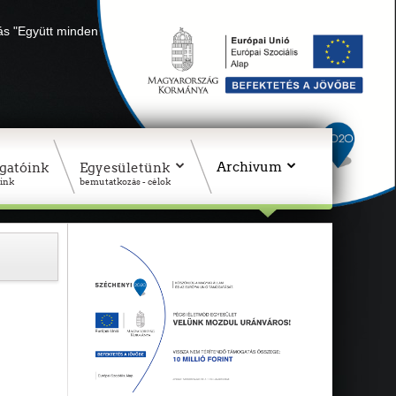
lás "Együtt minden sikerül" Adószámunk: 18311927-1-02
Archivum
gatóink
Egyesületünk
ink
bemutatkozás - célok