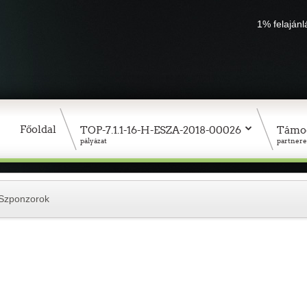
1% felaján
Főoldal
TOP-7.1.1-16-H-ESZA-2018-00026
Támo
pályázat
partnere
Szponzorok