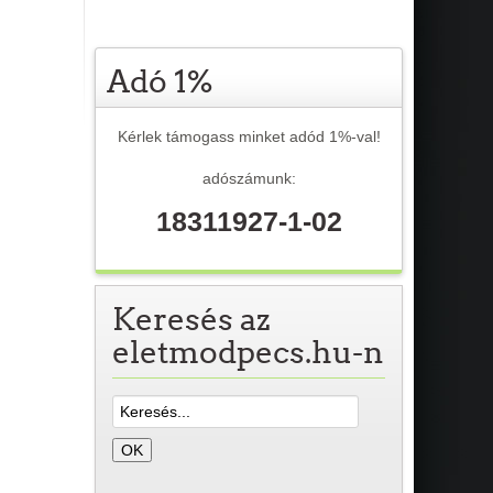
Adó 1%
Kérlek támogass minket adód 1%-val!
adószámunk:
18311927-1-02
Keresés az
eletmodpecs.hu-n