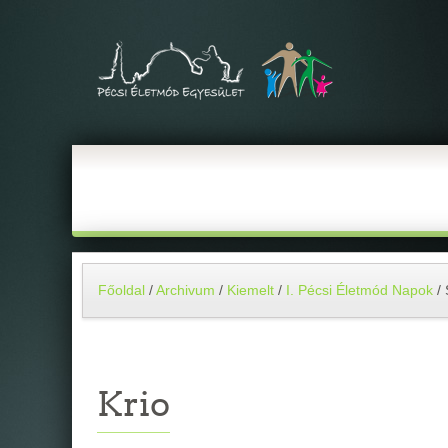
Főoldal
/
Archivum
/
Kiemelt
/
I. Pécsi Életmód Napok
/
Krio