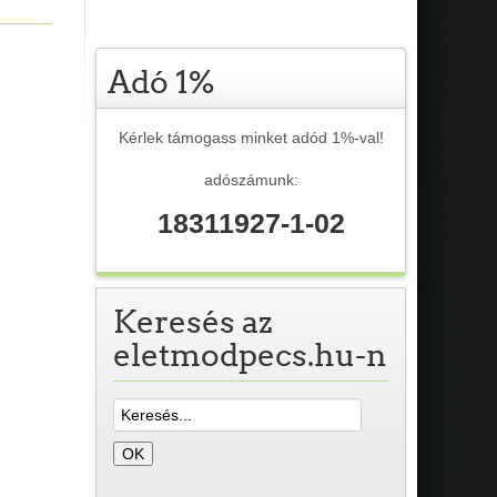
Adó 1%
Kérlek támogass minket adód 1%-val!
adószámunk:
18311927-1-02
Keresés az
eletmodpecs.hu-n