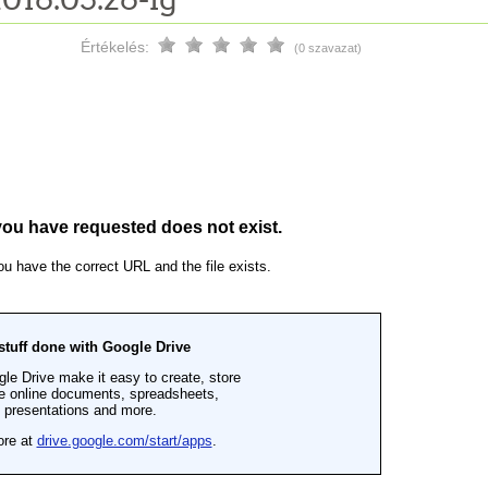
Értékelés:
(0 szavazat)