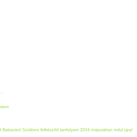
:
 -
etem
 Babaváró Szülésre felkészítő tanfolyam 2016 májusában indul újra!