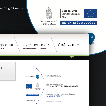
lás "Együtt minden sikerül" Adószámunk: 18311927-1-02
Archivum
gatóink
Egyesületünk
ink
bemutatkozás - célok
23.-