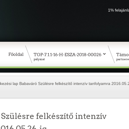
1% felaján
Főoldal
TOP-7.1.1-16-H-ESZA-2018-00026
Támo
pályázat
partnere
tkezési lap Babaváró Szülésre felkészítő intenzív tanfolyamra 2016.05.
Szülésre felkészítő intenzív
2016.05.26-ig