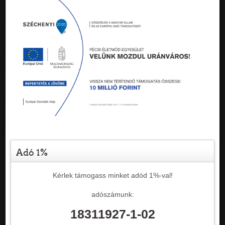
Adó 1%
Kérlek támogass minket adód 1%-val!
adószámunk:
18311927-1-02