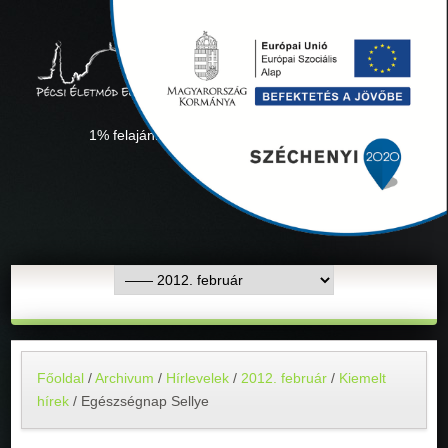
1% felajánlás "Együtt minden sikerül" Adószámunk:
18311927-1-02
Főoldal
/
Archivum
/
Hírlevelek
/
2012. február
/
Kiemelt
hírek
/
Egészségnap Sellye