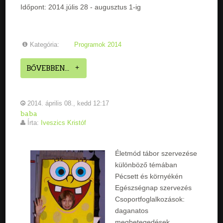
Időpont: 2014.júlis 28 - augusztus 1-ig
Kategória:
Programok 2014
BŐVEBBEN...
2014. április 08., kedd 12:17
baba
Írta:
Iveszics Kristóf
Életmód tábor szervezése
különböző témában
Pécsett és környékén
Egészségnap szervezés
Csoportfoglalkozások:
daganatos
megbetegedések