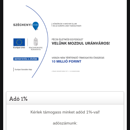
Adó 1%
Kérlek támogass minket adód 1%-val!
adószámunk: