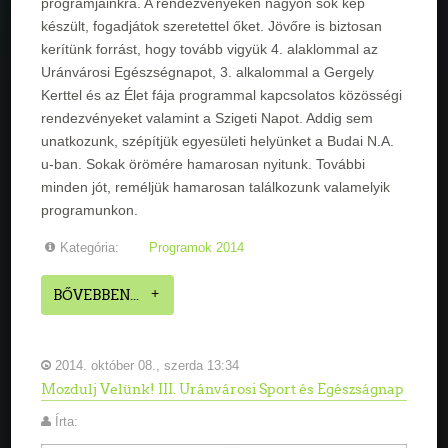
programjainkra. A rendezvényeken nagyon sok kép
készült, fogadjátok szeretettel őket. Jövőre is biztosan
kerítünk forrást, hogy tovább vigyük 4. alaklommal az
Uránvárosi Egészségnapot, 3. alkalommal a Gergely
Kerttel és az Élet fája programmal kapcsolatos közösségi
rendezvényeket valamint a Szigeti Napot. Addig sem
unatkozunk, szépítjük egyesületi helyünket a Budai N.A.
u-ban. Sokak örömére hamarosan nyitunk. További
minden jót, reméljük hamarosan találkozunk valamelyik
programunkon.
Kategória:
Programok 2014
BŐVEBBEN...
2014. október 08., szerda 13:34
Mozdulj Velünk! III. Uránvárosi Sport és Egészságnap
Írta: