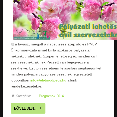
Itt a tavasz, megjött a napsütéses szép idő és PMJV
Önkormányzata ismét kiírta szokásos pályázatait,
nekünk, civileknek. Szuper lehetőség ez minden civil
szervezetnek, akinek Pécsett van bejegyezve a
székhelye.
Ezúton szeretném felajánlani segítségünket
minden pályázni vágyó szervezetnek, egyeztetett
időpontban
info@eletmodpecs.hu
állunk
rendelkezésetekre.
Kategória:
Programok 2014
BŐVEBBEN...