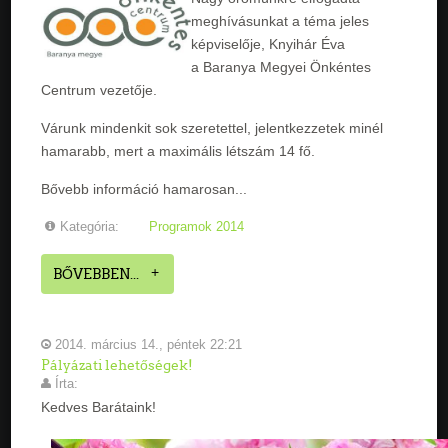
meghívásunkat a téma jeles
képviselője, Knyihár Éva
a Baranya Megyei Önkéntes
Centrum vezetője.
Várunk mindenkit sok szeretettel, jelentkezzetek minél
hamarabb, mert a maximális létszám 14 fő.
Bővebb információ hamarosan...
Kategória:
Programok 2014
BŐVEBBEN...
2014. március 14., péntek 22:21
Pályázati lehetőségek!
Írta:
Kedves Barátaink!