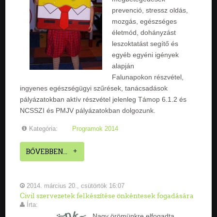
prevenció, stressz oldás,
mozgás, egészséges
életmód, dohányzást
leszoktatást segítő és
egyéb egyéni igények
alapján
Falunapokon részvétel,
ingyenes egészségügyi szűrések, tanácsadások
pályázatokban aktív részvétel jelenleg Támop 6.1.2 és
NCSSZI és PMJV pályázatokban dolgozunk.
Kategória:
Programok 2014
BŐVEBBEN...
2014. március 20., csütörtök 16:07
Civil szervezetek felkészítése önkéntesek fogadására
Írta:
Nagy örömünkre elfogadta