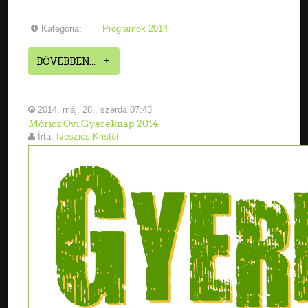
Kategória:
Programok 2014
BŐVEBBEN...
2014. máj. 28., szerda 07:43
Móricz Ovi Gyereknap 2014
Írta:
Iveszics Kristóf