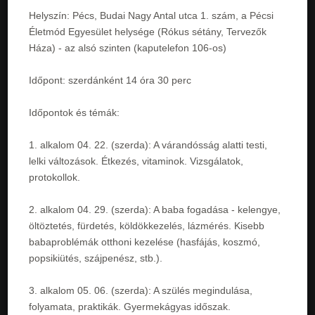
Helyszín: Pécs, Budai Nagy Antal utca 1. szám, a Pécsi
Életmód Egyesület helysége (Rókus sétány, Tervezők
Háza) - az alsó szinten (kaputelefon 106-os)
Időpont: szerdánként 14 óra 30 perc
Időpontok és témák:
1. alkalom 04. 22. (szerda): A várandósság alatti testi,
lelki változások. Étkezés, vitaminok. Vizsgálatok,
protokollok.
2. alkalom 04. 29. (szerda): A baba fogadása - kelengye,
öltöztetés, fürdetés, köldökkezelés, lázmérés. Kisebb
babaproblémák otthoni kezelése (hasfájás, koszmó,
popsikiütés, szájpenész, stb.).
3. alkalom 05. 06. (szerda): A szülés megindulása,
folyamata, praktikák. Gyermekágyas időszak.