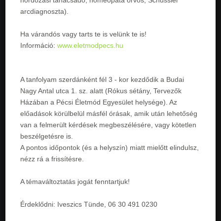
hordozási tanácsadó, homeopata orvos, Schüssler
arcdiagnoszta).
Ha várandós vagy tarts te is velünk te is!
Információ:
www.eletmodpecs.hu
A tanfolyam szerdánként fél 3 - kor kezdődik a Budai
Nagy Antal utca 1. sz. alatt (Rókus sétány, Tervezők
Házában a Pécsi Életmód Egyesület helysége). Az
előadások körülbelül másfél órásak, amik után lehetőség
van a felmerült kérdések megbeszélésére, vagy kötetlen
beszélgetésre is.
A pontos időpontok (és a helyszín) miatt mielőtt elindulsz,
nézz rá a frissítésre.
A témaváltoztatás jogát fenntartjuk!
Érdeklődni: Iveszics Tünde, 06 30 491 0230