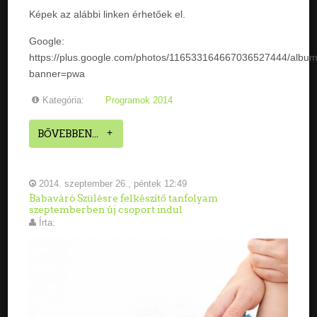
Képek az alábbi linken érhetőek el.
Google:
https://plus.google.com/photos/116533164667036527444/alb
banner=pwa
Kategória:
Programok 2014
BŐVEBBEN...
2014. szeptember 26., péntek 12:49
Babaváró Szülésre felkészítő tanfolyam
szeptemberben új csoport indul
Írta: