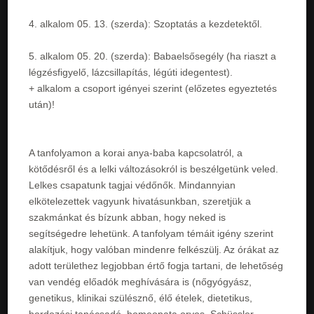
4. alkalom 05. 13. (szerda): Szoptatás a kezdetektől.
5. alkalom 05. 20. (szerda): Babaelsősegély (ha riaszt a
légzésfigyelő, lázcsillapítás, légúti idegentest).
+ alkalom a csoport igényei szerint (előzetes egyeztetés
után)!
A tanfolyamon a korai anya-baba kapcsolatról, a
kötődésről és a lelki változásokról is beszélgetünk veled.
Lelkes csapatunk tagjai védőnők. Mindannyian
elkötelezettek vagyunk hivatásunkban, szeretjük a
szakmánkat és bízunk abban, hogy neked is
segítségedre lehetünk. A tanfolyam témáit igény szerint
alakítjuk, hogy valóban mindenre felkészülj. Az órákat az
adott területhez legjobban értő fogja tartani, de lehetőség
van vendég előadók meghívására is (nőgyógyász,
genetikus, klinikai szülésznő, élő ételek, dietetikus,