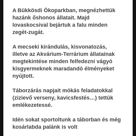
A Bükkösdi Ökoparkban, megnézhettük
hazánk őshonos állata
it. Majd
lovaskocsival bejártuk a falu minden
zegét-zugát.
A mecseki kirándulás, kisvonatozás,
illetve az Akvárium-Terrárium állatainak
megtekintése minden felfedezni vágyó
kisgyermeknek maradandó élményeket
nyújtott.
Táborzárás napjait mókás feladatokkal
(zizievő verseny, kavicsfestés…) tettük
emlékezetessé.
Idén sokat sportoltunk a táborban és még
kosárlabda palánk is volt