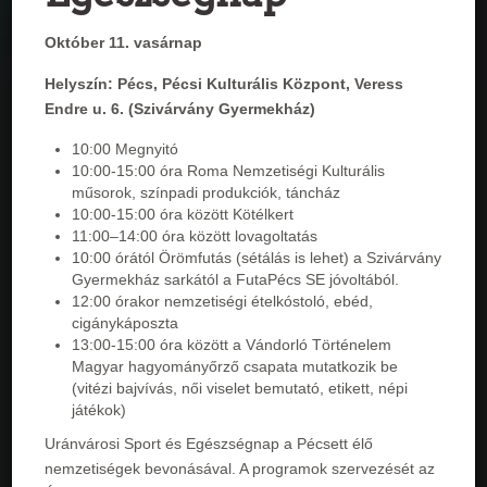
Október 11. vasárnap
Helyszín: Pécs, Pécsi Kulturális Központ, Veress
Endre u. 6. (Szivárvány Gyermekház)
10:00 Megnyitó
10:00-15:00 óra Roma Nemzetiségi Kulturális
műsorok, színpadi produkciók, táncház
10:00-15:00 óra között Kötélkert
11:00–14:00 óra között lovagoltatás
10:00 órától Örömfutás (sétálás is lehet) a Szivárvány
Gyermekház sarkától a FutaPécs SE jóvoltából.
12:00 órakor nemzetiségi ételkóstoló, ebéd,
cigánykáposzta
13:00-15:00 óra között a Vándorló Történelem
Magyar hagyományőrző csapata mutatkozik be
(vitézi bajvívás, női viselet bemutató, etikett, népi
játékok)
Uránvárosi Sport és Egészségnap a Pécsett élő
nemzetiségek bevonásával. A programok szervezését az