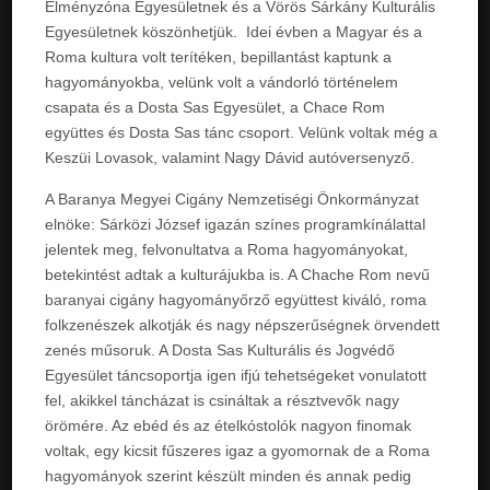
Élményzóna Egyesületnek és a Vörös Sárkány Kulturális
Egyesületnek köszönhetjük. Idei évben a Magyar és a
Roma kultura volt terítéken, bepillantást kaptunk a
hagyományokba, velünk volt a vándorló történelem
csapata és a Dosta Sas Egyesület, a Chace Rom
együttes és Dosta Sas tánc csoport. Velünk voltak még a
Keszüi Lovasok, valamint Nagy Dávid autóversenyző.
A Baranya Megyei Cigány Nemzetiségi Önkormányzat
elnöke: Sárközi József igazán színes programkínálattal
jelentek meg, felvonultatva a Roma hagyományokat,
betekintést adtak a kulturájukba is. A Chache Rom nevű
baranyai cigány hagyományőrző együttest kiváló, roma
folkzenészek alkotják és nagy népszerűségnek örvendett
zenés műsoruk. A Dosta Sas Kulturális és Jogvédő
Egyesület táncsoportja igen ifjú tehetségeket vonulatott
fel, akikkel táncházat is csináltak a résztvevők nagy
örömére. Az ebéd és az ételkóstolók nagyon finomak
voltak, egy kicsit fűszeres igaz a gyomornak de a Roma
hagyományok szerint készült minden és annak pedig