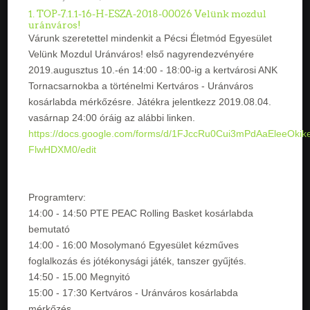
1. TOP-7.1.1-16-H-ESZA-2018-00026 Velünk mozdul
uránváros!
Várunk szeretettel mindenkit a Pécsi Életmód Egyesület
Velünk Mozdul Uránváros! első nagyrendezvényére
2019.augusztus 10.-én 14:00 - 18:00-ig a kertvárosi ANK
Tornacsarnokba a történelmi Kertváros - Uránváros
kosárlabda mérkőzésre. Játékra jelentkezz 2019.08.04.
vasárnap 24:00 óráig az alábbi linken.
https://docs.google.com/forms/d/1FJccRu0Cui3mPdAaEleeOkik
FlwHDXM0/edit
Programterv:
14:00 - 14:50 PTE PEAC Rolling Basket kosárlabda
bemutató
14:00 - 16:00 Mosolymanó Egyesület kézműves
foglalkozás és jótékonysági játék, tanszer gyűjtés.
14:50 - 15.00 Megnyitó
15:00 - 17:30 Kertváros - Uránváros kosárlabda
mérkőzés