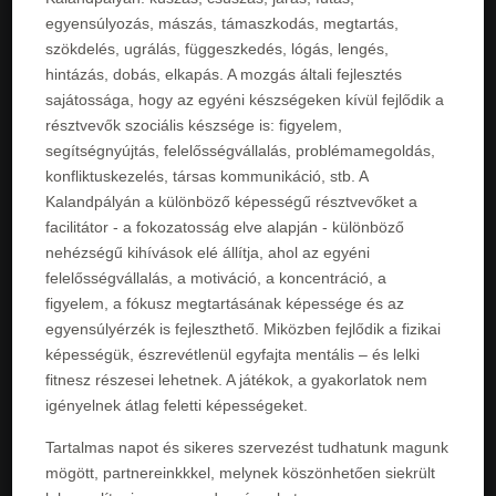
egyensúlyozás, mászás, támaszkodás, megtartás,
szökdelés, ugrálás, függeszkedés, lógás, lengés,
hintázás, dobás, elkapás. A mozgás általi fejlesztés
sajátossága, hogy az egyéni készségeken kívül fejlődik a
résztvevők szociális készsége is: figyelem,
segítségnyújtás, felelősségvállalás, problémamegoldás,
konfliktuskezelés, társas kommunikáció, stb. A
Kalandpályán a különböző képességű résztvevőket a
facilitátor - a fokozatosság elve alapján - különböző
nehézségű kihívások elé állítja, ahol az egyéni
felelősségvállalás, a motiváció, a koncentráció, a
figyelem, a fókusz megtartásának képessége és az
egyensúlyérzék is fejleszthető. Miközben fejlődik a fizikai
képességük, észrevétlenül egyfajta mentális – és lelki
fitnesz részesei lehetnek. A játékok, a gyakorlatok nem
igényelnek átlag feletti képességeket.
Tartalmas napot és sikeres szervezést tudhatunk magunk
mögött, partnereinkkkel, melynek köszönhetően siekrült