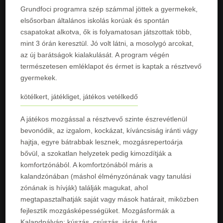
Grundfoci programra szép számmal jöttek a gyermekek,
elsősorban általános iskolás korúak és spontán
csapatokat alkotva, ők is folyamatosan játszottak több,
mint 3 órán keresztül. Jó volt látni, a mosolygó arcokat,
az új barátságok kialakulását. A program végén
természetesen emléklapot és érmet is kaptak a résztvevő
gyermekek.
kötélkert, játékliget, játékos vetélkedő
A játékos mozgással a résztvevő szinte észrevétlenül
bevonódik, az izgalom, kockázat, kíváncsiság iránti vágy
hajtja, egyre bátrabbak lesznek, mozgásrepertoárja
bővül, a szokatlan helyzetek pedig kimozdítják a
komfortzónából. A komfortzónából máris a
kalandzónában (máshol élményzónának vagy tanulási
zónának is hívják) találják magukat, ahol
megtapasztalhatják saját vagy mások határait, miközben
fejlesztik mozgásképességüket. Mozgásformák a
Kalandpályán: kúszás, csúszás, járás, futás,