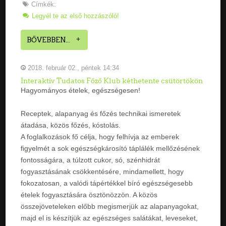
Címkék:
Legyél te az első hozzászóló!
BŐVEBBEN...
2018. február 02., péntek 14:34
Interaktív Tudatos Főző Klub kéthetente csütörtökön
Hagyományos ételek, egészségesen!
Receptek, alapanyag és főzés technikai ismeretek
átadása, közös főzés, kóstolás.
A foglalkozások fő célja, hogy felhívja az emberek
figyelmét a sok egészségkárosító táplálék mellőzésének
fontosságára, a túlzott cukor, só, szénhidrát
fogyasztásának csökkentésére, mindamellett, hogy
fokozatosan, a valódi tápértékkel bíró egészségesebb
ételek fogyasztására ösztönözzön. A közös
összejöveteleken előbb megismerjük az alapanyagokat,
majd el is készítjük az egészséges salátákat, leveseket,