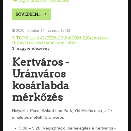
Legyél te az első hozzászóló!
BŐVEBBEN...
2020. október 14., szerda 17:30
3. TOP-7.1.1-16-H-ESZA-2018-00026 2.Kertváros -
Uránváros kosárlabda mérkőzés
3. nagyrendezvény
Kertváros -
Uránváros
kosárlabda
mérkőzés
Helyszín: Pécs, Szilárd Leó Park, Ybl Miklós utca, a 17
emeletes mellett, Uránváros
9:00 – 9:20 Regisztráció, bemelegítés a Kertváros -