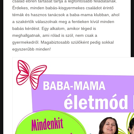
család ébren tartását tartja a legfontosabb feladatának.
Érdekes, minden babás-kisgyermekes családot érintő
témák és hasznos tanácsok a baba-mama klubban, ahol
a szakértők válaszolnak meg a fentieken kívül minden
babás kérdést. Egy alkalom, amikor téged is
meghallgatnak, ami rólad is szól, nem csak a
gyermekedről. Magabiztosabb szülőként pedig sokkal
egyszerűbb minden!