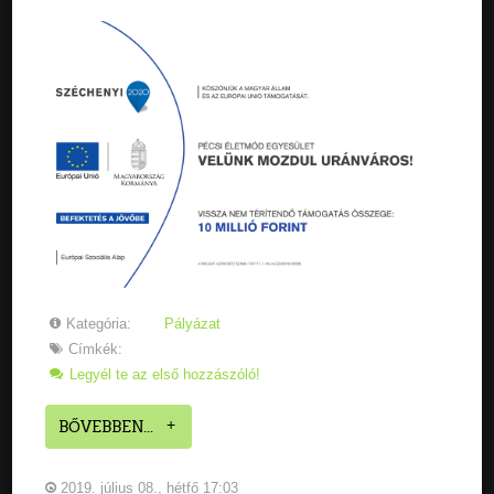
Kategória:
Pályázat
Címkék:
Legyél te az első hozzászóló!
BŐVEBBEN...
2019. július 08., hétfő 17:03