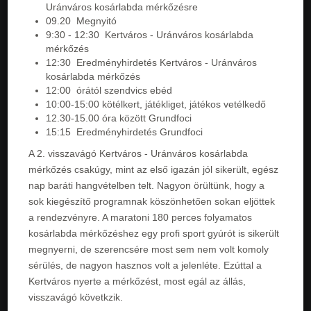
Uránváros kosárlabda mérkőzésre
09.20 Megnyitó
9:30 - 12:30 Kertváros - Uránváros kosárlabda
mérkőzés
12:30 Eredményhirdetés Kertváros - Uránváros
kosárlabda mérkőzés
12:00 órától szendvics ebéd
10:00-15:00 kötélkert, játékliget, játékos vetélkedő
12.30-15.00 óra között Grundfoci
15:15 Eredményhirdetés Grundfoci
A 2. visszavágó Kertváros - Uránváros kosárlabda
mérkőzés csakúgy, mint az első igazán jól sikerült, egész
nap baráti hangvételben telt. Nagyon örültünk, hogy a
sok kiegészítő programnak köszönhetően sokan eljöttek
a rendezvényre. A maratoni 180 perces folyamatos
kosárlabda mérkőzéshez egy profi sport gyúrót is sikerült
megnyerni, de szerencsére most sem nem volt komoly
sérülés, de nagyon hasznos volt a jelenléte. Ezúttal a
Kertváros nyerte a mérkőzést, most egál az állás,
visszavágó követkzik.