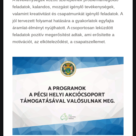
feladatok, kalandos, mozgást igénylő tevékenységek,
valamint kreativitást és csapatmunkát igénylő feladatok. A
jól tervezett folyamat hatására a gyakorlatok egyfajta
áramlat-­élményt nyújthatott. A csoportosan leküzdött
feladatok pozitív megerősítést adtak, ami erősítette a
motivációt, az elköteleződést, a csapatszellemet.