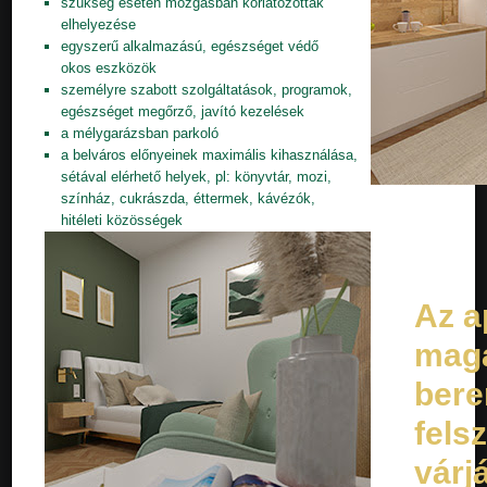
szükség esetén mozgásban korlátozottak
elhelyezése
egyszerű alkalmazású, egészséget védő
okos eszközök
személyre szabott szolgáltatások, programok,
egészséget megőrző, javító kezelések
a mélygarázsban parkoló
a belváros előnyeinek maximális kihasználása,
sétával elérhető helyek, pl: könyvtár, mozi,
színház, cukrászda, éttermek, kávézók,
hitéleti közösségek
Az a
mag
bere
fels
várjá