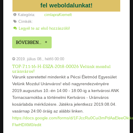
fel weboldalunkat!
Kategória:
cimlapraKiemelt
Címkék:
Legyél te az első hozzászóló!
BŐVEBBEN...
2019. július 08., hétfő 00:00
TOP-7.1.1-16-H-ESZA-2018-00026 Velünk mozdul
uránváros!
Várunk szeretettel mindenkit a Pécsi Életmód Egyesület
Velünk Mozdul Uránváros! első nagyrendezvényére
2019.augusztus 10.-én 14:00 - 18:00-ig a kertvárosi ANK
Tornacsarnokba a történelmi Kertváros - Uránváros
kosárlabda mérkőzésre. Játékra jelentkezz 2019.08.04.
vasárnap 24:00 óráig az alábbi linken.
https://docs.google.com/forms/d/1FJccRu0Cui3mPdAaEleeOkik
FlwHDXM0/edit