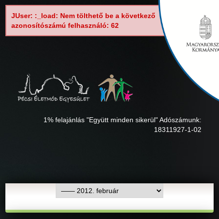
JUser: :_load: Nem tölthető be a következő
azonosítószámú felhasználó: 62
1% felajánlás "Együtt minden sikerül" Adószámunk:
18311927-1-02