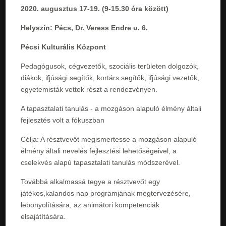
2020. augusztus 17-19. (9-15.30 óra között)
Helyszín: Pécs, Dr. Veress Endre u. 6.
Pécsi Kulturális Központ
Pedagógusok, cégvezetők, szociális területen dolgozók,
diákok, ifjúsági segítők, kortárs segítők, ifjúsági vezetők,
egyetemisták vettek részt a rendezvényen.
A tapasztalati tanulás - a mozgáson alapuló élmény általi
fejlesztés volt a fókuszban
Célja: A résztvevőt megismertesse a mozgáson alapuló
élmény általi nevelés fejlesztési lehetőségeivel, a
cselekvés alapú tapasztalati tanulás módszerével.
Továbbá alkalmassá tegye a résztvevőt egy
játékos,kalandos nap programjának megtervezésére,
lebonyolítására, az animátori kompetenciák
elsajátítására.