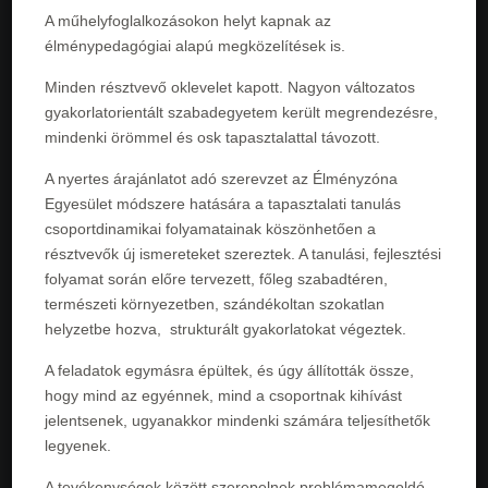
A műhelyfoglalkozásokon helyt kapnak az
élménypedagógiai alapú megközelítések is.
Minden résztvevő oklevelet kapott. Nagyon változatos
gyakorlatorientált szabadegyetem került megrendezésre,
mindenki örömmel és osk tapasztalattal távozott.
A nyertes árajánlatot adó szerevzet az Élményzóna
Egyesület módszere hatására a tapasztalati tanulás
csoportdinamikai folyamatainak köszönhetően a
résztvevők új ismereteket szereztek. A tanulási, fejlesztési
folyamat során előre tervezett, főleg szabadtéren,
természeti környezetben, szándékoltan szokatlan
helyzetbe hozva, strukturált gyakorlatokat végeztek.
A feladatok egymásra épültek, és úgy állították össze,
hogy mind az egyénnek, mind a csoportnak kihívást
jelentsenek, ugyanakkor mindenki számára teljesíthetők
legyenek.
A tevékenységek között szerepelnek problémamegoldó