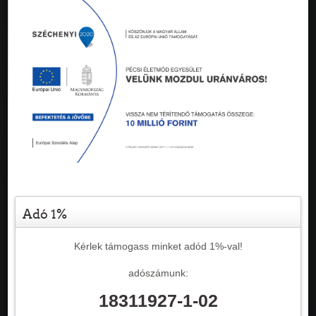
Adó 1%
Kérlek támogass minket adód 1%-val!
adószámunk:
18311927-1-02