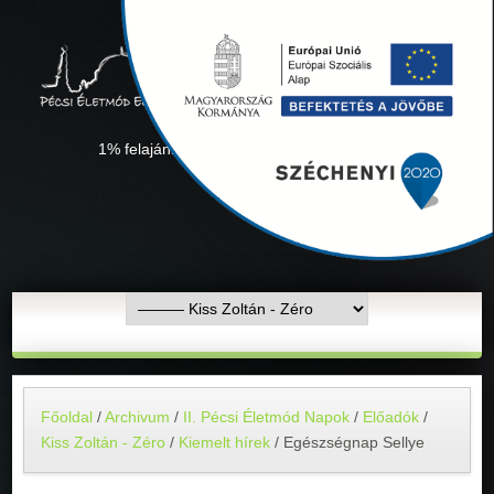
1% felajánlás "Együtt minden sikerül" Adószámunk:
18311927-1-02
Főoldal
/
Archivum
/
II. Pécsi Életmód Napok
/
Előadók
/
Kiss Zoltán - Zéro
/
Kiemelt hírek
/
Egészségnap Sellye