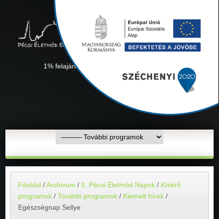
1% felajánlás "Együtt minden sikerül" Adószámunk:
18311927-1-02
Főoldal
/
Archivum
/
II. Pécsi Életmód Napok
/
Kísérő
programok
/
További programok
/
Kiemelt hírek
/
Egészségnap Sellye