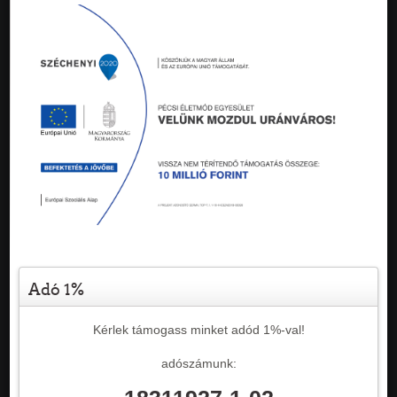
Adó 1%
Kérlek támogass minket adód 1%-val!
adószámunk: