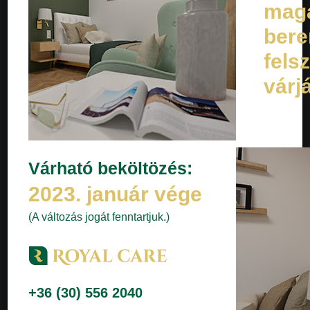
mag
bere
fels
várjá
Várható beköltözés:
2023. január vége
(A változás jogát fenntartjuk.)
+36 (30) 556 2040