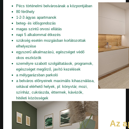
Pécs történelmi belvárosának a központjában
80 férőhely
1-2-3 ágyas apartmanok
beteg- és idősgondozás
magas szintű orvosi ellátás
napi 5 alkalommal étkezés
szükség esetén mozgásban korlátozottak
elhelyezése
egyszerű alkalmazású, egészséget védő
okos eszközök
személyre szabott szolgáltatások, programok,
egészséget megőrző, javító kezelések
a mélygarázsban parkoló
a belváros előnyeinek maximális kihasználása,
sétával elérhető helyek, pl: könyvtár, mozi,
színház, cukrászda, éttermek, kávézók,
hitéleti közösségek
Az a