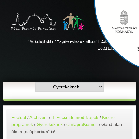
1% felajánlás "Együtt minden sikerül" Adószámunk:
18311927-1-02
Főoldal
/
Archivum
/
II. Pécsi Életmód Napok
/
Kísérő
programok
/
Gyerekeknek
/
cimlapraKiemelt
/
Gondtalan
élet a „szépkorban” is!