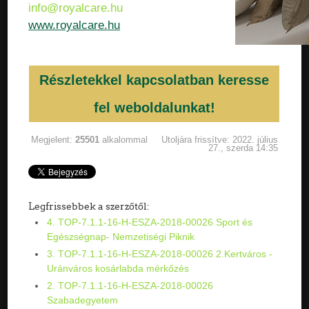
info@royalcare.hu
www.royalcare.hu
Részletekkel kapcsolatban keresse
fel weboldalunkat!
Megjelent:
25501
alkalommal
Utoljára frissítve: 2022. július
27., szerda 14:35
Legfrissebbek a szerzőtől:
4. TOP-7.1.1-16-H-ESZA-2018-00026 Sport és
Egészségnap- Nemzetiségi Piknik
3. TOP-7.1.1-16-H-ESZA-2018-00026 2.Kertváros -
Uránváros kosárlabda mérkőzés
2. TOP-7.1.1-16-H-ESZA-2018-00026
Szabadegyetem