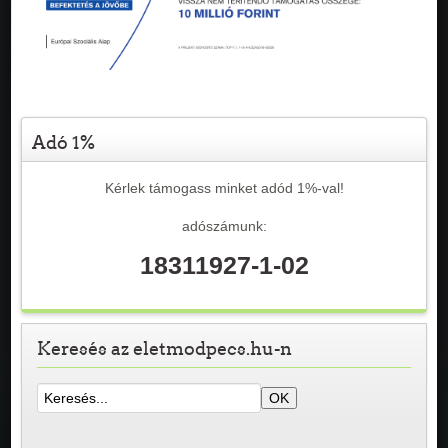
Adó 1%
Kérlek támogass minket adód 1%-val!
adószámunk:
18311927-1-02
Keresés az eletmodpecs.hu-n