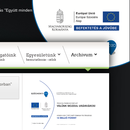
lás "Együtt minden sikerül" Adószámunk: 18311927-1-02
Archivum
gatóink
Egyesületünk
ink
bemutatkozás - célok
korban”