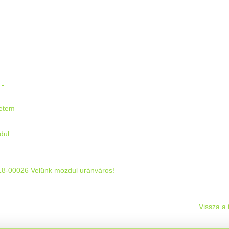
:
 -
etem
dul
8-00026 Velünk mozdul uránváros!
Vissza a 