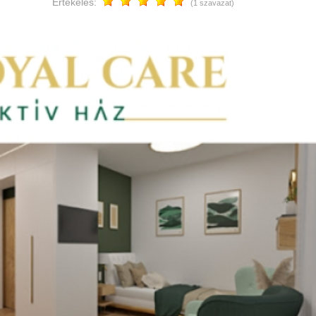
Értékelés:
(1 szavazat)