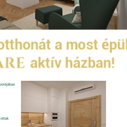
pontjában
ottak