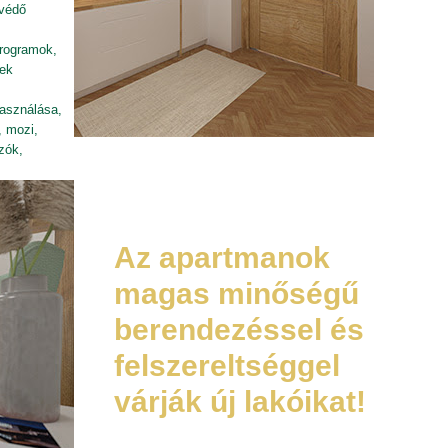
 védő
programok,
sek
használása,
, mozi,
zók,
Az apartmanok
magas minőségű
berendezéssel és
felszereltséggel
várják új lakóikat!