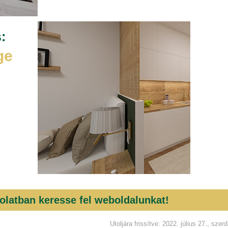
:
ge
olatban keresse fel weboldalunkat!
Utoljára frissítve: 2022. július 27., szer