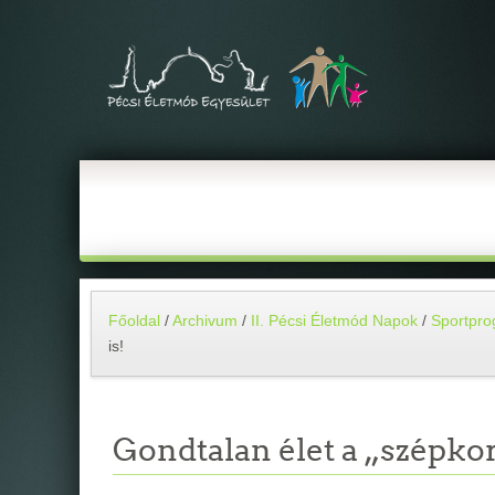
Főoldal
/
Archivum
/
II. Pécsi Életmód Napok
/
Sportpr
is!
Gondtalan élet a „szépko