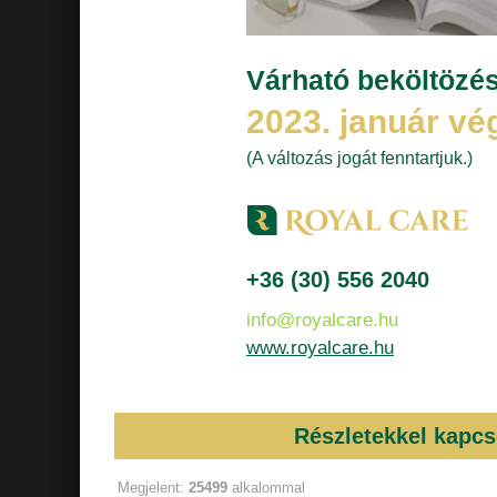
Várható beköltözés
2023. január vé
(A változás jogát fenntartjuk.)
+36 (30) 556 2040
info@royalcare.hu
www.royalcare.hu
Részletekkel kapcs
Megjelent:
25499
alkalommal