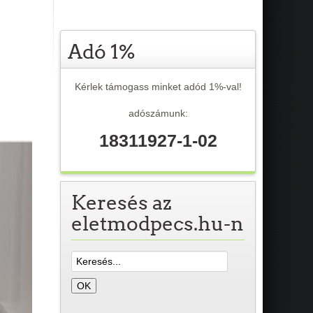
Adó 1%
Kérlek támogass minket adód 1%-val!
adószámunk:
18311927-1-02
Keresés az
eletmodpecs.hu-n