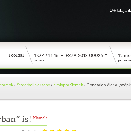
1% felaján
Főoldal
TOP-7.1.1-16-H-ESZA-2018-00026
Támo
pályázat
partnere
ogramok
/
Streetball verseny
/
cimlapraKiemelt
/
Gondtalan élet a „szép
rban” is!
Kiemelt