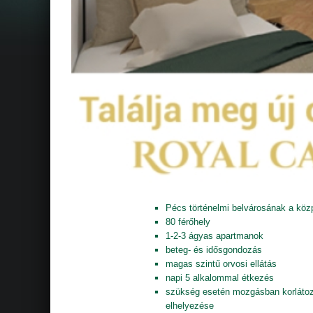
Pécs történelmi belvárosának a köz
80 férőhely
1-2-3 ágyas apartmanok
beteg- és idősgondozás
magas szintű orvosi ellátás
napi 5 alkalommal étkezés
szükség esetén mozgásban korlátoz
elhelyezése