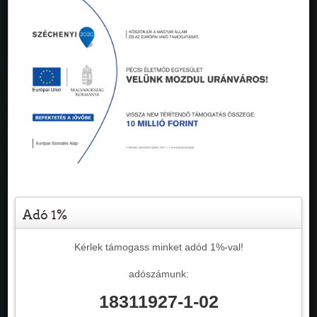
Adó 1%
Kérlek támogass minket adód 1%-val!
adószámunk:
18311927-1-02