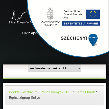
1% felajánlás "Együtt minden sikerül" Adószámunk:
18311927-1-02
Főoldal
/
Archivum
/
Rendezvények 2011
/
Kiemelt hírek
/
Egészségnap Sellye