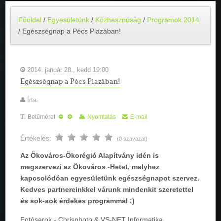
Főoldal
/
Egyesületünk
/
Közhasznúság
/
Programok 2014
/
Egészségnap a Pécs Plazában!
2014. január 28., kedd 19:00
Egészségnap a Pécs Plazában!
Írta:
Betűméret
Nyomtatás
E-mail
Értékelés:
(0 szavazat)
Az Ökováros-Ökorégió Alapítvány idén is
megszervezi az Ökováros -Hetet, melyhez
kapcsolódóan egyesületünk egészségnapot szervez.
Kedves partnereinkkel várunk mindenkit szeretettel
és sok-sok érdekes programmal ;)
Fotósarok - Chrisphoto & VS-NET Informatika