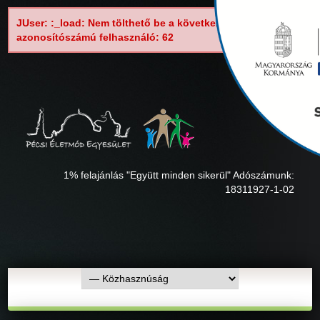
JUser: :_load: Nem tölthető be a következő
azonosítószámú felhasználó: 62
1% felajánlás "Együtt minden sikerül" Adószámunk:
18311927-1-02