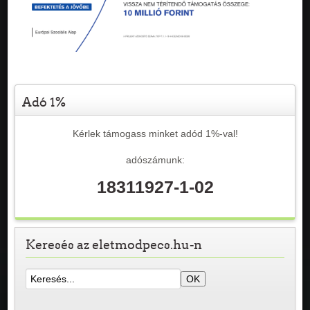
Adó 1%
Kérlek támogass minket adód 1%-val!
adószámunk:
18311927-1-02
Keresés az eletmodpecs.hu-n