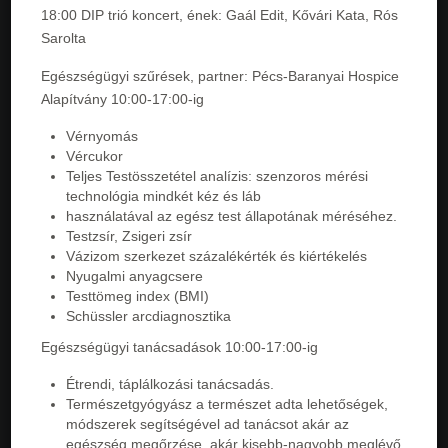
18:00 DIP trió koncert, ének: Gaál Edit, Kővári Kata, Rós
Sarolta
Egészségügyi szűrések, partner: Pécs-Baranyai Hospice
Alapítvány 10:00-17:00-ig
Vérnyomás
Vércukor
Teljes Testösszetétel analízis: szenzoros mérési
technológia mindkét kéz és láb
használatával az egész test állapotának méréséhez.
Testzsír, Zsigeri zsír
Vázizom szerkezet százalékérték és kiértékelés
Nyugalmi anyagcsere
Testtömeg index (BMI)
Schüssler arcdiagnosztika
Egészségügyi tanácsadások 10:00-17:00-ig
Étrendi, táplálkozási tanácsadás.
Természetgyógyász a természet adta lehetőségek,
módszerek segítségével ad tanácsot akár az
egészség megőrzése, akár kisebb-nagyobb meglévő