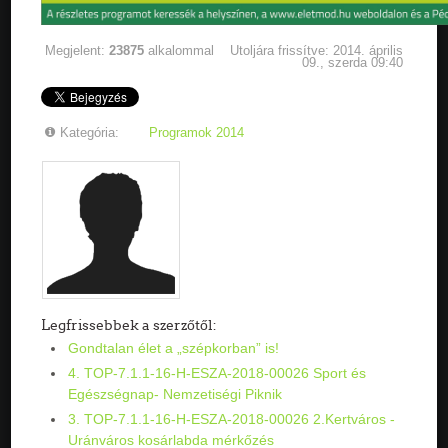
Megjelent:
23875
alkalommal
Utoljára frissítve: 2014. április
09., szerda 09:40
Kategória:
Programok 2014
Legfrissebbek a szerzőtől:
Gondtalan élet a „szépkorban” is!
4. TOP-7.1.1-16-H-ESZA-2018-00026 Sport és
Egészségnap- Nemzetiségi Piknik
3. TOP-7.1.1-16-H-ESZA-2018-00026 2.Kertváros -
Uránváros kosárlabda mérkőzés