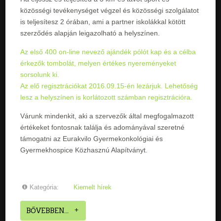
közösségi tevékenységet végzel és közösségi szolgálatot
is teljesítesz 2 órában, ami a partner iskolákkal kötött
szerződés alapján leigazolható a helyszínen.
Az első 400 on-line nevező ajándék pólót kap és a célba
érkezők tombolát, melyen értékes nyereményeket
sorsolunk ki.
Az elő regisztrációkat 2016.09.15-én lezárjuk. Lehetőség
lesz a helyszínen is korlátozott számban regisztrációra.
Várunk mindenkit, aki a szervezők által megfogalmazott
értékeket fontosnak találja és adományával szeretné
támogatni az Eurakvilo Gyermekonkológiai és
Gyermekhospice Közhasznú Alapítványt.
Kategória:
Kiemelt hírek
BŐVEBBEN...