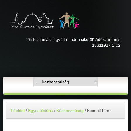
1% felajánlás "Együtt minden sikerül" Adószámunk:
18311927-1-02
Főoldal
/
Egyesületünk
/
Közhasznúság
/
Kiemelt hírek