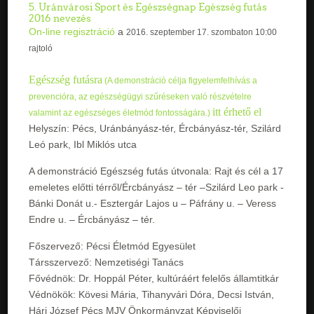
5. Uránvárosi Sport és Egészségnap Egészség futás
2016 nevezés
On-line regisztráció
a
2016. szeptember 17. szombaton 10:00
rajtoló
Egészség futásra
(A demonstráció célja figyelemfelhívás a
prevencióra, az egészségügyi szűréseken való részvételre
itt érhető el
valamint az egészséges életmód fontosságára.)
Helyszín: Pécs, Uránbányász-tér, Ércbányász-tér, Szilárd
Leó park, Ibl Miklós utca
A demonstráció Egészség futás útvonala: Rajt és cél a 17
emeletes előtti térről/Ércbányász – tér –Szilárd Leo park -
Bánki Donát u.- Esztergár Lajos u – Páfrány u. – Veress
Endre u. – Ércbányász – tér.
Főszervező: Pécsi Életmód Egyesület
Társszervező: Nemzetiségi Tanács
Fővédnök: Dr. Hoppál Péter, kultúráért felelős államtitkár
Védnökök: Kövesi Mária, Tihanyvári Dóra, Decsi István,
Hári József Pécs MJV Önkormányzat Képviselői