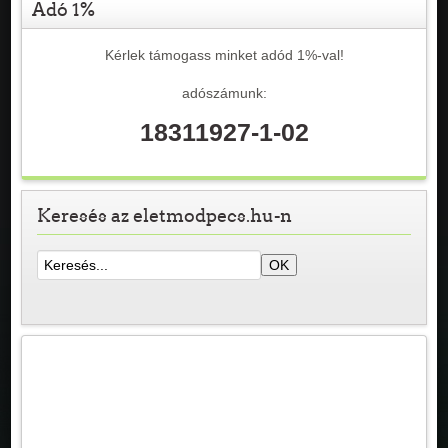
Adó 1%
Kérlek támogass minket adód 1%-val!
adószámunk:
18311927-1-02
Keresés az eletmodpecs.hu-n