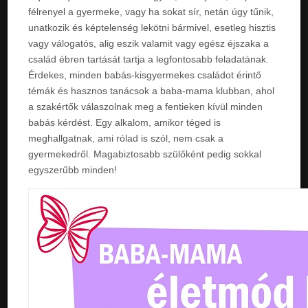
félrenyel a gyermeke, vagy ha sokat sír, netán úgy tűnik,
unatkozik és képtelenség lekötni bármivel, esetleg hisztis
vagy válogatós, alig eszik valamit vagy egész éjszaka a
család ébren tartását tartja a legfontosabb feladatának.
Érdekes, minden babás-kisgyermekes családot érintő
témák és hasznos tanácsok a baba-mama klubban, ahol
a szakértők válaszolnak meg a fentieken kívül minden
babás kérdést. Egy alkalom, amikor téged is
meghallgatnak, ami rólad is szól, nem csak a
gyermekedről. Magabiztosabb szülőként pedig sokkal
egyszerűbb minden!