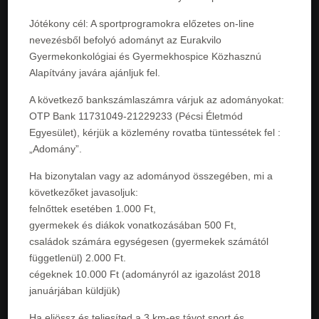
Jótékony cél: A sportprogramokra előzetes on-line
nevezésből befolyó adományt az Eurakvilo
Gyermekonkológiai és Gyermekhospice Közhasznú
Alapítvány javára ajánljuk fel.
A következő bankszámlaszámra várjuk az adományokat:
OTP Bank 11731049-21229233 (Pécsi Életmód
Egyesület), kérjük a közlemény rovatba tüntessétek fel :
„Adomány”.
Ha bizonytalan vagy az adományod összegében, mi a
következőket javasoljuk:
felnőttek esetében 1.000 Ft,
gyermekek és diákok vonatkozásában 500 Ft,
családok számára egységesen (gyermekek számától
függetlenül) 2.000 Ft.
cégeknek 10.000 Ft (adományról az igazolást 2018
januárjában küldjük)
Ha eljössz és teljesíted a 3 km-es távot sport és