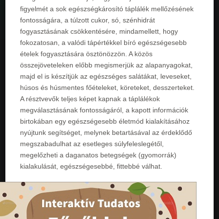
figyelmét a sok egészségkárosító táplálék mellőzésének
fontosságára, a túlzott cukor, só, szénhidrát
fogyasztásának csökkentésére, mindamellett, hogy
fokozatosan, a valódi tápértékkel bíró egészségesebb
ételek fogyasztására ösztönözzön. A közös
összejöveteleken előbb megismerjük az alapanyagokat,
majd el is készítjük az egészséges salátákat, leveseket,
húsos és húsmentes főételeket, köreteket, desszerteket.
A résztvevők teljes képet kapnak a táplálékok
megválasztásának fontosságáról, a kapott információk
birtokában egy egészségesebb életmód kialakításához
nyújtunk segítséget, melynek betartásával az érdeklődő
megszabadulhat az esetleges súlyfeleslegétől,
megelőzheti a daganatos betegségek (gyomorrák)
kialakulását, egészségesebbé, fittebbé válhat.