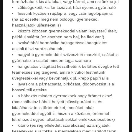
formázhatunk kis állatokat, vagy bármit, ami eszünkbe jut
zöldségekből, kis fantáziával, házi nyomda gyártható
fessünk közösen rajzlapra, vagy csomagolópapírra
(ha az ecsettel még nem boldogul gyermeked,
használjatok ujjfestéket is)
készíts közösen gyermekeddel valami egyszerű ételt,
például salátát (ez esetben nem baj, ha fiad van!)
szalvétából harmónika hajtogatással hangulatos
asztali díszt varázsolhattok
nagyobb gyermekeddel szilveszteri maszkot, csákót is
gyárthatsz a család minden tagja számára
hangulatos világítást készíthetünk befőttes üvegbe tett
teamécses segítségével, amire kívülről festhetünk
üvegfestékkel vagy bevonhatjuk pl. krepp papírral is
javaslom a párnacsatát, birkózást, dögönyözést is a
hosszú téli estékre
a bábozás minden gyermeknek nagy örömet okoz!
(használhatsz bábok helyett plüssfigurákat is, és
kitalálhatsz te is történeteket, meséket, akár
gyermekeddel együtt is, hiszen a közösen, örömmel
létrehozott egyedi alkotások sokkal emlékezetesebbek)
kitűnő (és rég elfeledett szórakozás) az árnyjáték:
kezeitekkel, ujjaitokkal a megfelelően megvilágított falon