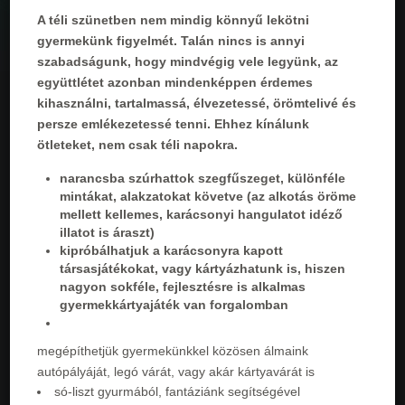
A téli szünetben nem mindig könnyű lekötni
gyermekünk figyelmét. Talán nincs is annyi
szabadságunk, hogy mindvégig vele legyünk, az
együttlétet azonban mindenképpen érdemes
kihasználni, tartalmassá, élvezetessé, örömtelivé és
persze emlékezetessé tenni. Ehhez kínálunk
ötleteket, nem csak téli napokra.
narancsba szúrhattok szegfűszeget, különféle
mintákat, alakzatokat követve (az alkotás öröme
mellett kellemes, karácsonyi hangulatot idéző
illatot is áraszt)
kipróbálhatjuk a karácsonyra kapott
társasjátékokat, vagy kártyázhatunk is, hiszen
nagyon sokféle, fejlesztésre is alkalmas
gyermekkártyajáték van forgalomban
megépíthetjük gyermekünkkel közösen álmaink
autópályáját, legó várát, vagy akár kártyavárát is
só-liszt gyurmából, fantáziánk segítségével