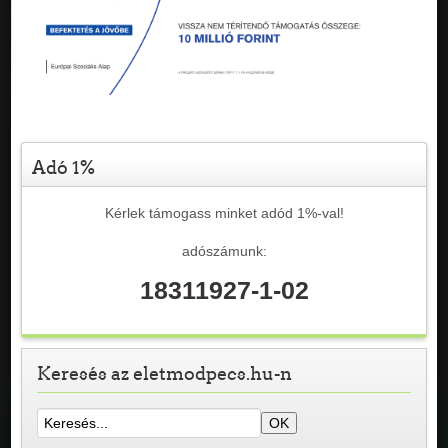
Adó 1%
Kérlek támogass minket adód 1%-val!
adószámunk:
18311927-1-02
Keresés az eletmodpecs.hu-n