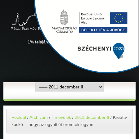
1% felajánlás "Együtt minden sikerül" Adószámunk:
18311927-1-02
Főoldal
/
Archivum
/
Hírlevelek
/
2011.december II
/
Kreatív
kuckó …hogy az együttlét örömteli legyen…