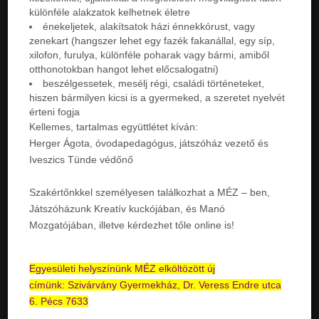
különféle alakzatok kelhetnek életre
énekeljetek, alakítsatok házi énnekkórust, vagy
zenekart (hangszer lehet egy fazék fakanállal, egy síp,
xilofon, furulya, különféle poharak vagy bármi, amiből
otthonotokban hangot lehet előcsalogatni)
beszélgessetek, mesélj régi, családi történeteket,
hiszen bármilyen kicsi is a gyermeked, a szeretet nyelvét
érteni fogja
Kellemes, tartalmas együttlétet kíván:
Herger Ágota, óvodapedagógus, játszóház vezető és
Iveszics Tünde védőnő
Szakértőnkkel személyesen találkozhat a MÉZ – ben,
Játszóházunk Kreatív kuckójában, és Manó
Mozgatójában, illetve kérdezhet tőle online is!
Egyesületi helyszínünk MÉZ elköltözött új
címünk: Szivárvány Gyermekház, Dr. Veress Endre utca
6. Pécs 7633