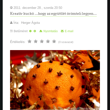
2011. december 28., szerda 20:50
Kreatív kuckó …hogy az együttlét örömteli legyen…
Írta: Herger Ágota
Betűméret
Nyomtatás
E-mail
Értékelés:
(0 szavazat)