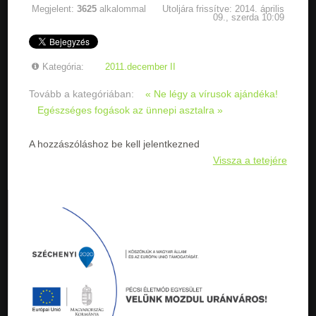
Megjelent:
3625
alkalommal
Utoljára frissítve: 2014. április
09., szerda 10:09
Kategória:
2011.december II
Tovább a kategóriában:
« Ne légy a vírusok ajándéka!
Egészséges fogások az ünnepi asztalra »
A hozzászóláshoz be kell jelentkezned
Vissza a tetejére