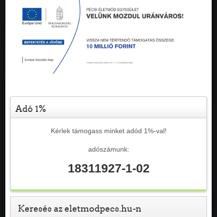
Adó 1%
Kérlek támogass minket adód 1%-val!
adószámunk:
18311927-1-02
Keresés az eletmodpecs.hu-n