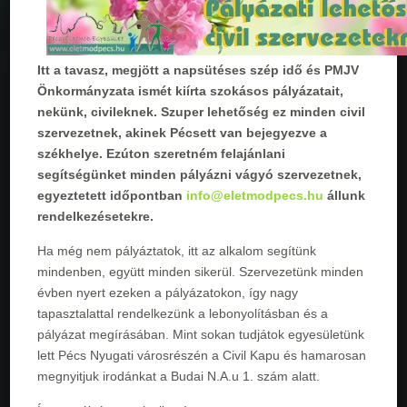
Itt a tavasz, megjött a napsütéses szép idő és PMJV
Önkormányzata ismét kiírta szokásos pályázatait,
nekünk, civileknek. Szuper lehetőség ez minden civil
szervezetnek, akinek Pécsett van bejegyezve a
székhelye.
Ezúton szeretném felajánlani
segítségünket minden pályázni vágyó szervezetnek,
egyeztetett időpontban
info@eletmodpecs.hu
állunk
rendelkezésetekre.
Ha még nem pályáztatok, itt az alkalom segítünk
mindenben, együtt minden sikerül. Szervezetünk minden
évben nyert ezeken a pályázatokon, így nagy
tapasztalattal rendelkezünk a lebonyolításban és a
pályázat megírásában. Mint sokan tudjátok egyesületünk
lett Pécs Nyugati városrészén a Civil Kapu és hamarosan
megnyitjuk irodánkat a Budai N.A.u 1. szám alatt.