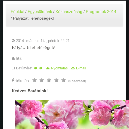
Főoldal
/
Egyesületünk
/
Közhasznúság
/
Programok 2014
/
Pályázati lehetőségek!
2014. március 14., péntek 22:21
Pályázati lehetőségek!
Írta:
Betűméret
Nyomtatás
E-mail
Értékelés:
(0 szavazat)
Kedves Barátaink!