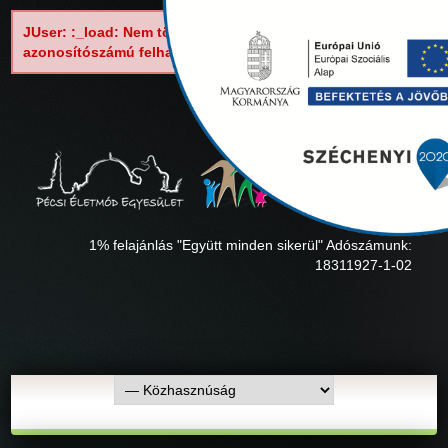
JUser: :_load: Nem tölthető be a következő
azonosítószámú felhasználó: 62
1% felajánlás "Együtt minden sikerül" Adószámunk:
18311927-1-02