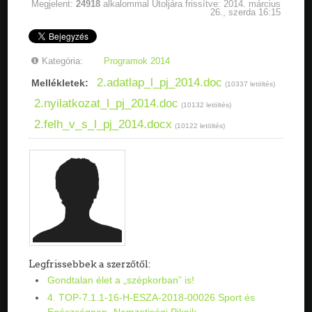
Megjelent:
24918
alkalommal
Utoljára frissítve: 2014. március
26., szerda 16:15
Kategória:
Programok 2014
2.adatlap_l_pj_2014.doc
Mellékletek:
(10337 letöltés)
2.nyilatkozat_l_pj_2014.doc
(10132 letöltés)
2.felh_v_s_l_pj_2014.docx
(10122 letöltés)
Legfrissebbek a szerzőtől:
Gondtalan élet a „szépkorban” is!
4. TOP-7.1.1-16-H-ESZA-2018-00026 Sport és