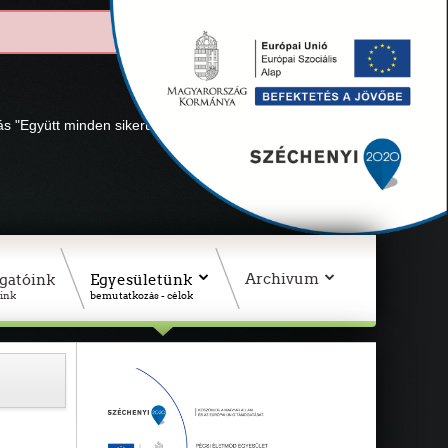
lás "Együtt minden sikerül" Adószámunk: 18311927-1-02
Archivum
gatóink
Egyesületünk
ink
bemutatkozás - célok