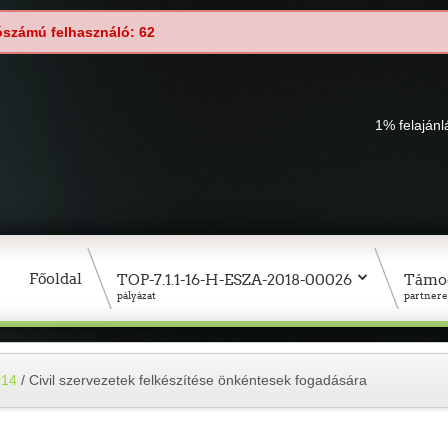
ószámú felhasználó: 62
1% felaján
Főoldal
TOP-7.1.1-16-H-ESZA-2018-00026
Támo
pályázat
partnere
014
/
Civil szervezetek felkészítése önkéntesek fogadására