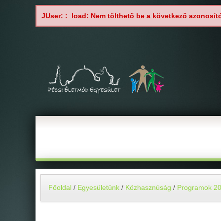
JUser: :_load: Nem tölthető be a következő azonosít
Főoldal
/
Egyesületünk
/
Közhasznúság
/
Programok 2