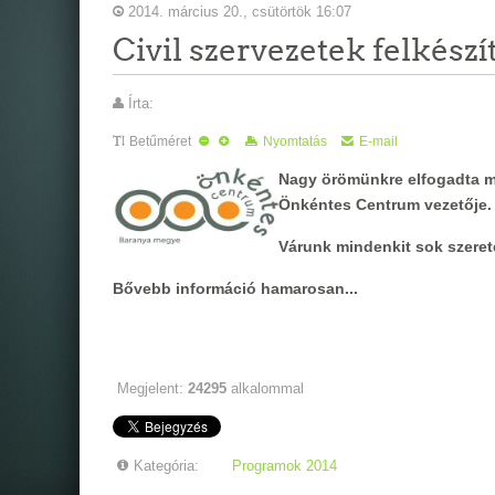
2014. március 20., csütörtök 16:07
Civil szervezetek felkész
Írta:
Betűméret
Nyomtatás
E-mail
Nagy örömünkre elfogadta me
Önkéntes Centrum vezetője.
Várunk mindenkit sok szerete
Bővebb információ hamarosan...
Megjelent:
24295
alkalommal
Kategória:
Programok 2014