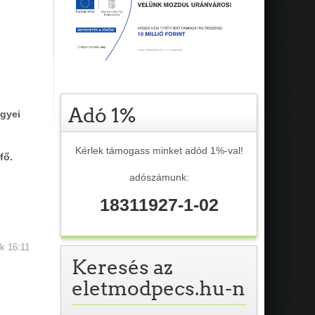
Adó 1%
egyei
Kérlek támogass minket adód 1%-val!
fő.
adószámunk:
18311927-1-02
ök 16:11
Keresés az
eletmodpecs.hu-n