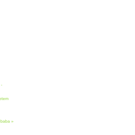
:
 -
etem
baba »