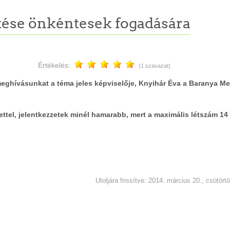
ítése önkéntesek fogadására
Értékelés:
(1 szavazat)
ghívásunkat a téma jeles képviselője, Knyihár Éva a Baranya M
ttel, jelentkezzetek minél hamarabb, mert a maximális létszám 14 
Utoljára frissítve: 2014. március 20., csütört