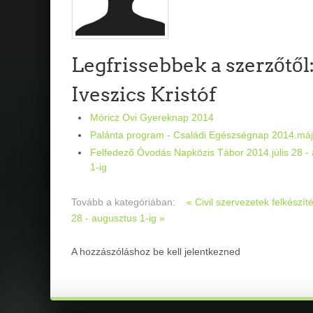
Legfrissebbek a szerzőtől
Iveszics Kristóf
Móricz Ovi Gyereknap 2014
Palánta program - Családi Egészségnap 2014.máj
Felfedező Óvodás Napközis Tábor 2014.júlis 28 -
1-ig
Tovább a kategóriában:
« Civil szervezetek felkész
28 - augusztus 1-ig »
A hozzászóláshoz be kell jelentkezned