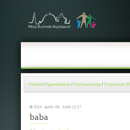
Főoldal
/
Egyesületünk
/
Közhasznúság
/
Programok 2
2014. április 08., kedd 12:17
baba