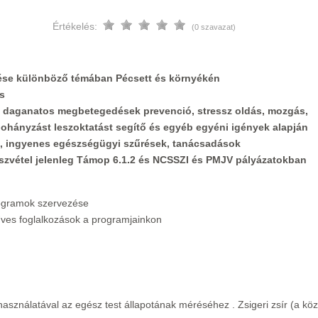
Értékelés:
(0 szavazat)
ése különböző témában Pécsett és környékén
s
 daganatos megbetegedések prevenció, stressz oldás, mozgás,
ohányzást leszoktatást segítő és egyéb egyéni igények alapján
, ingyenes egészségügyi szűrések, tanácsadások
észvétel jelenleg Támop 6.1.2 és NCSSZI és PMJV pályázatokban
ogramok szervezése
ves foglalkozások a programjainkon
asználatával az egész test állapotának méréséhez . Zsigeri zsír (a köz