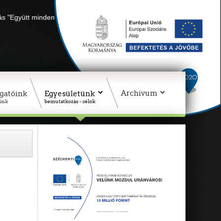
lás "Együtt minden sikerül" Adószámunk: 18311927-1-02
Archivum
gatóink
Egyesületünk
ink
bemutatkozás - célok