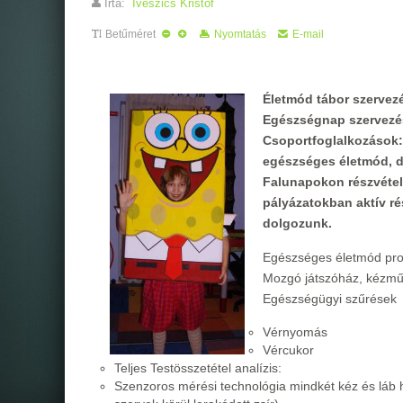
Írta:
Iveszics Kristóf
Betűméret
Nyomtatás
E-mail
Életmód tábor szervez
Egészségnap szervezé
Csoportfoglalkozások:
egészséges életmód, d
Falunapokon részvétel
pályázatokban aktív r
dolgozunk.
Egészséges életmód pr
Mozgó játszóház, kézmű
Egészségügyi szűrések
Vérnyomás
Vércukor
Teljes Testösszetétel analízis:
Szenzoros mérési technológia mindkét kéz és láb h