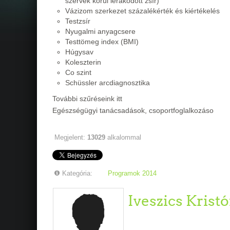
szervek körül lerakódott zsír)
Vázizom szerkezet százalékérték és kiértékelés
Testzsír
Nyugalmi anyagcsere
Testtömeg index (BMI)
Húgysav
Koleszterin
Co szint
Schüssler arcdiagnosztika
További szűréseink itt
Egészségügyi tanácsadások, csoportfoglalkozáso
Megjelent:
13029
alkalommal
Kategória:
Programok 2014
Iveszics Kristó