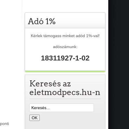
Adó 1%
Kérlek támogass minket adód 1%-val!
adószámunk:
18311927-1-02
Keresés az
eletmodpecs.hu-n
ponti