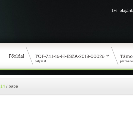
1% felaján
Főoldal
TOP-7.1.1-16-H-ESZA-2018-00026
Támo
pályázat
partnere
014
/
baba