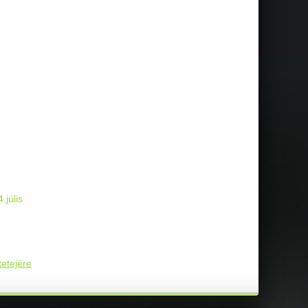
júlis
tetejére