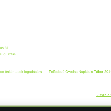
:
us 31.
 augusztus
ítése önkéntesek fogadására
Felfedező Óvodás Napközis Tábor 2014.
Vissza a 