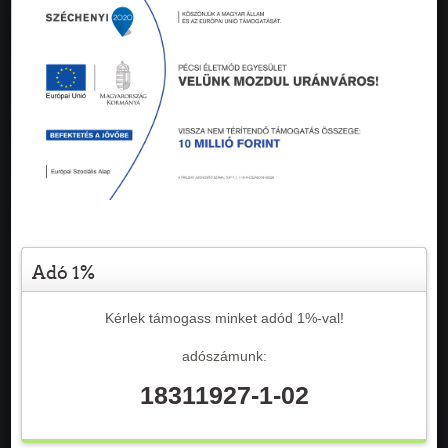
Adó 1%
Kérlek támogass minket adód 1%-val!
adószámunk:
18311927-1-02