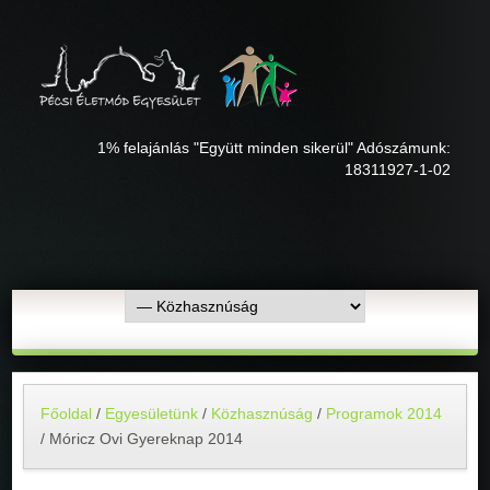
1% felajánlás "Együtt minden sikerül" Adószámunk:
18311927-1-02
Főoldal
/
Egyesületünk
/
Közhasznúság
/
Programok 2014
/
Móricz Ovi Gyereknap 2014