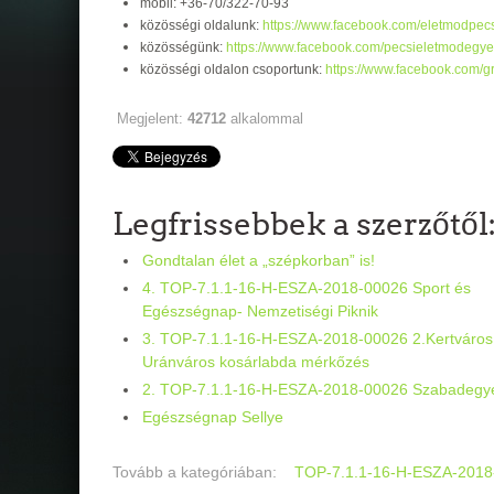
mobil: +36-70/322-70-93
közösségi oldalunk:
https://www.facebook.com/eletmodpecs
közösségünk:
https://www.facebook.com/pecsieletmodegyes
közösségi oldalon csoportunk:
https://www.facebook.com/
Megjelent:
42712
alkalommal
Legfrissebbek a szerzőtől
Gondtalan élet a „szépkorban” is!
4. TOP-7.1.1-16-H-ESZA-2018-00026 Sport és
Egészségnap- Nemzetiségi Piknik
3. TOP-7.1.1-16-H-ESZA-2018-00026 2.Kertváros
Uránváros kosárlabda mérkőzés
2. TOP-7.1.1-16-H-ESZA-2018-00026 Szabadegy
Egészségnap Sellye
Tovább a kategóriában:
TOP-7.1.1-16-H-ESZA-2018-