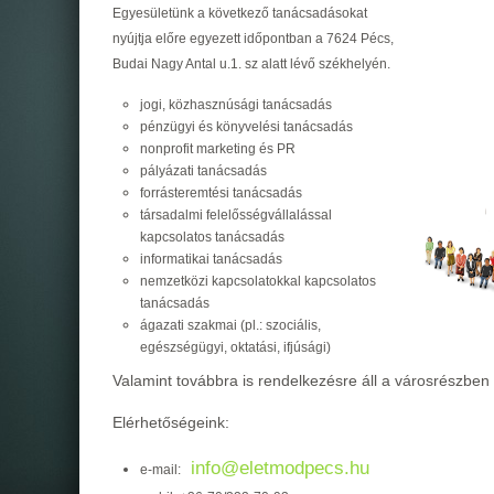
Egyesületünk a következő tanácsadásokat
nyújtja előre egyezett időpontban a 7624 Pécs,
Budai Nagy Antal u.1. sz alatt lévő székhelyén.
jogi, közhasznúsági tanácsadás
pénzügyi és könyvelési tanácsadás
nonprofit marketing és PR
pályázati tanácsadás
forrásteremtési tanácsadás
társadalmi felelősségvállalással
kapcsolatos tanácsadás
informatikai tanácsadás
nemzetközi kapcsolatokkal kapcsolatos
tanácsadás
ágazati szakmai (pl.: szociális,
egészségügyi, oktatási, ifjúsági)
Valamint továbbra is rendelkezésre áll a városrészben
Elérhetőségeink:
info@eletmodpecs.hu
e-mail: