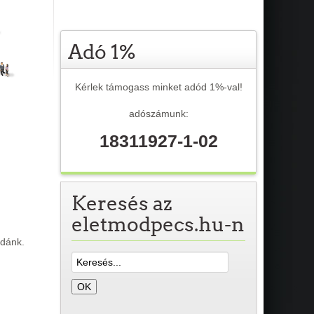
Adó 1%
Kérlek támogass minket adód 1%-val!
adószámunk:
18311927-1-02
Keresés az
eletmodpecs.hu-n
odánk.