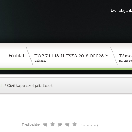
1% felaján
Főoldal
TOP-7.1.1-16-H-ESZA-2018-00026
Támo
pályázat
partnere
lt
/
Civil kapu szolgáltatások
Értékelés:
(0 szavazat)