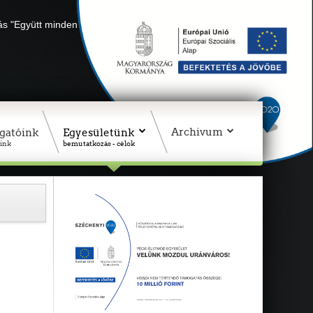
lás "Együtt minden sikerül" Adószámunk: 18311927-1-02
Archivum
gatóink
Egyesületünk
ink
bemutatkozás - célok