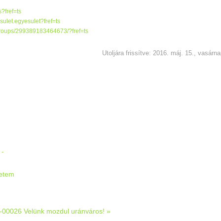
?fref=ts
ulet.egyesulet?fref=ts
groups/299389183464673/?fref=ts
Utoljára frissítve: 2016. máj. 15., vasárn
:
 -
etem
00026 Velünk mozdul uránváros! »