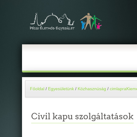
Főoldal
/
Egyesületünk
/
Közhasznúság
/
cimlapraKieme
Civil kapu szolgáltatások