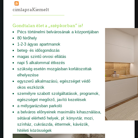
cimlapraKiemelt
Gondtalan élet a „szépkorban” is!
Pécs történelmi belvárosának a központjában
80 férőhely
1-2-3 ágyas apartmanok
beteg- és idősgondozás
magas szintű orvosi ellátás
napi 5 alkalommal étkezés
szükség esetén mozgásban korlátozottak
elhelyezése
egyszerű alkalmazású, egészséget védő
okos eszközök
személyre szabott szolgáltatások, programok,
egészséget megőrző, javító kezelések
a mélygarázsban parkoló
a belváros előnyeinek maximális kihasználása,
sétával elérhető helyek, pl: könyvtár, mozi,
színház, cukrászda, éttermek, kávézók,
hitéleti közösségek