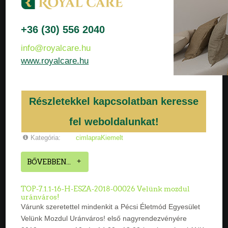
+36 (30) 556 2040
info@royalcare.hu
www.royalcare.hu
Részletekkel kapcsolatban keresse
fel weboldalunkat!
Kategória:
cimlapraKiemelt
BŐVEBBEN...
TOP-7.1.1-16-H-ESZA-2018-00026 Velünk mozdul
uránváros!
Várunk szeretettel mindenkit a Pécsi Életmód Egyesület
Velünk Mozdul Uránváros! első nagyrendezvényére