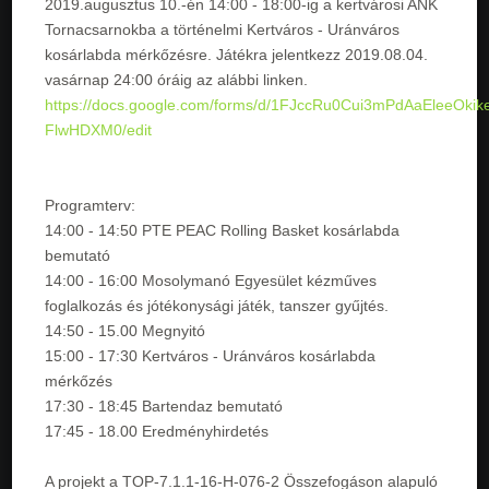
2019.augusztus 10.-én 14:00 - 18:00-ig a kertvárosi ANK
Tornacsarnokba a történelmi Kertváros - Uránváros
kosárlabda mérkőzésre. Játékra jelentkezz 2019.08.04.
vasárnap 24:00 óráig az alábbi linken.
https://docs.google.com/forms/d/1FJccRu0Cui3mPdAaEleeOkik
FlwHDXM0/edit
Programterv:
14:00 - 14:50 PTE PEAC Rolling Basket kosárlabda
bemutató
14:00 - 16:00 Mosolymanó Egyesület kézműves
foglalkozás és jótékonysági játék, tanszer gyűjtés.
14:50 - 15.00 Megnyitó
15:00 - 17:30 Kertváros - Uránváros kosárlabda
mérkőzés
17:30 - 18:45 Bartendaz bemutató
17:45 - 18.00 Eredményhirdetés
A projekt a TOP-7.1.1-16-H-076-2 Összefogáson alapuló