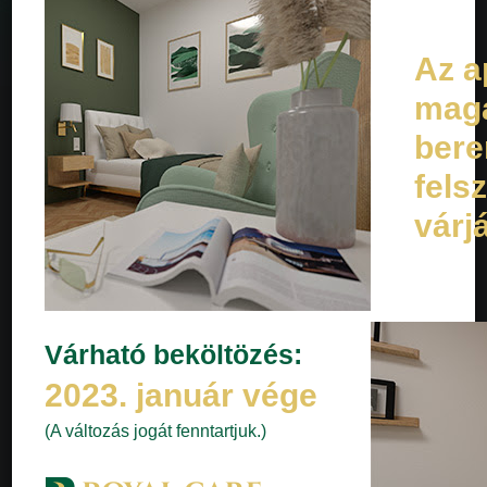
Az a
mag
bere
fels
várjá
Várható beköltözés:
2023. január vége
(A változás jogát fenntartjuk.)