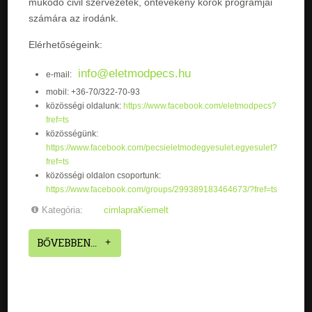
működő civil szervezetek, öntevékeny körök programjai
számára az irodánk.
Elérhetőségeink:
info@eletmodpecs.hu
e-mail:
mobil: +36-70/322-70-93
közösségi oldalunk:
https://www.facebook.com/eletmodpecs?
fref=ts
közösségünk:
https://www.facebook.com/pecsieletmodegyesulet.egyesulet?
fref=ts
közösségi oldalon csoportunk:
https://www.facebook.com/groups/299389183464673/?fref=ts
Kategória:
cimlapraKiemelt
BŐVEBBEN...