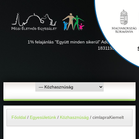
1% felajánlás "Együtt minden sikerül" Adószámunk:
18311927-1-02
Főoldal
/
Egyesületünk
/
Közhasznúság
/
cimlapraKiemelt