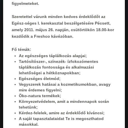
figyelmeteket.
Szeretettel várunk minden kedves érdeklődőt az
Egész-séges I. kerekasztal beszélgetésére Pécsett,
amely 2011. május 26. napján, csütörtökön 18.00-kor
kezdődik a Freshco kávézóban.
Fő témák:
Az egészséges táplálkozás alapjai;
Tartósítószer-, színezék- ízfokozómentes
táplálkozás fontossága és alkalmazási
lehetőségei a hétköznapokban;
Egészséges életmód;
Vegyszerek hatásai a kozmetikumokban, avagy
mire érdemes figyelni;
Öko-natura termékek;
Környezetvédelem, amit a mindennapok során
tehetünk;
Kérdez-felelek, amire az érdeklődő kíváncsi;
A saját tapasztalataidat Te is megoszthatod
másokkal.