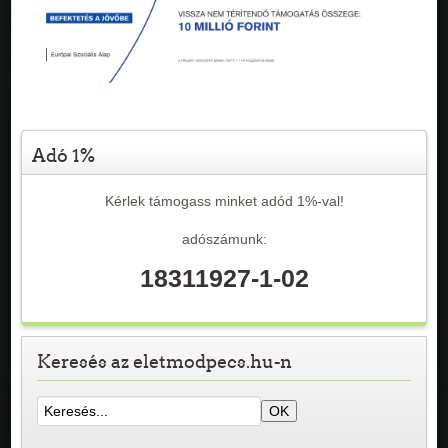
Adó 1%
Kérlek támogass minket adód 1%-val!
adószámunk:
18311927-1-02
Keresés az eletmodpecs.hu-n