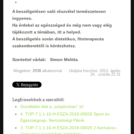
A beszélgetésen való részvétel természetesen
ingyenes.
Ha érdekel az egészséged és még nem vagy elég
tájékozott a témában, itt a helyed.
A beszélgetés során dietetikus, fitoterapeuta
szakemberektől is kérdezhetsz.
Szertettel várlak: Simon Melitta
Megjelent:
2938
alkalommal
Utoljára frissítve: 2013. április
24., szerda 22:31
Legfrissebbek a szerzőtől:
Gondtalan élet a „szépkorban” is!
4. TOP-7.1.1-16-H-ESZA-2018-00026 Sport és
Egészségnap- Nemzetiségi Piknik
3. TOP-7.1.1-16-H-ESZA-2018-00026 2.Kertváros -