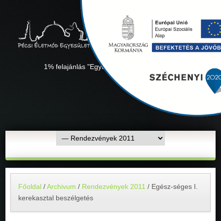
1% felajánlás "Együtt minden sikerül" Adószámunk:
18311927-1-02
Főoldal
/
Archivum
/
Rendezvények 2011
/
Egész-séges I.
kerekasztal beszélgetés