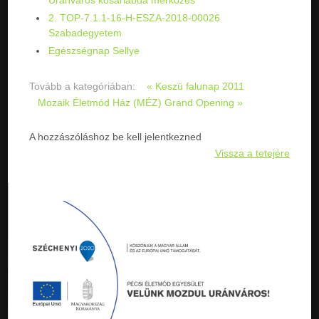
Uránváros kosárlabda mérkőzés
2. TOP-7.1.1-16-H-ESZA-2018-00026
Szabadegyetem
Egészségnap Sellye
Tovább a kategóriában:
« Keszü falunap 2011
Mozaik Életmód Ház (MÉZ) Grand Opening »
A hozzászóláshoz be kell jelentkezned
Vissza a tetejére