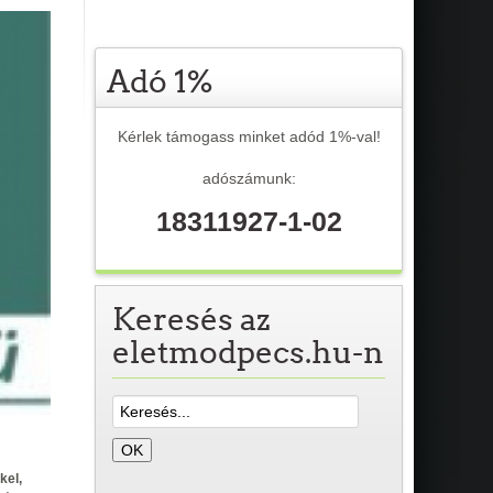
Adó 1%
Kérlek támogass minket adód 1%-val!
adószámunk:
18311927-1-02
Keresés az
eletmodpecs.hu-n
kel,