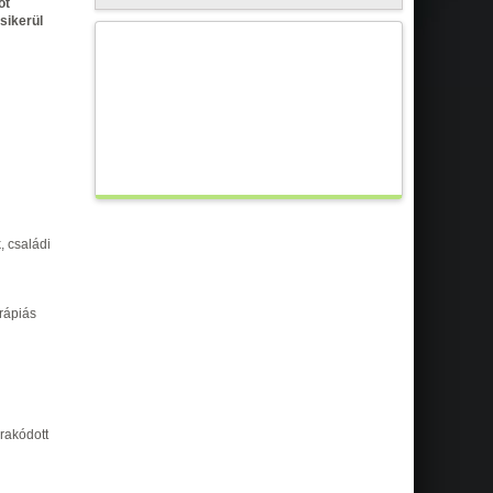
ot
sikerül
, családi
rápiás
erakódott