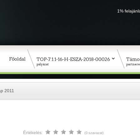
1% felaján
Főoldal
TOP-7.1.1-16-H-ESZA-2018-00026
Támo
pályázat
partnere
ap 2011
Értékelés:
(0 szavazat)