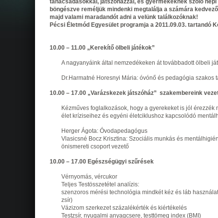
tanácsadásokkal, játszóházzal, és gyermekeknek szóló népi 
böngészve reméljük mindenki megtalálja a számára kedvezőt,
majd valami maradandót adni a velünk találkozóknak!
Pécsi Életmód Egyesület programja a 2011.09.03. tartandó K
10.00 – 11.00 „Kerekítő ölbeli játékok”
A nagyanyáink által nemzedékeken át továbbadott ölbeli j
Dr.Harmatné Horesnyi Mária: óvónő és pedagógia szakos t
10.00 – 17.00 „Varázskezek játszóház” szakembereink veze
Kézműves foglalkozások, hogy a gyerekeket is jól érezzék 
élet kríziseihez és egyéni életciklushoz kapcsolódó mentá
Herger Ágota: Óvodapedagógus
Vlasicsné Bocz Krisztina: Szociális munkás és mentálhigién
önismereti csoport vezető
10.00 – 17.00 Egészségügyi szűrések
Vérnyomás, vércukor
Teljes Testösszetétel analízis:
szenzoros mérési technológia mindkét kéz és láb használatá
zsír)
Vázizom szerkezet százalékérték és kiértékelés
Testzsír, nyugalmi anyagcsere, testtömeg index (BMI)