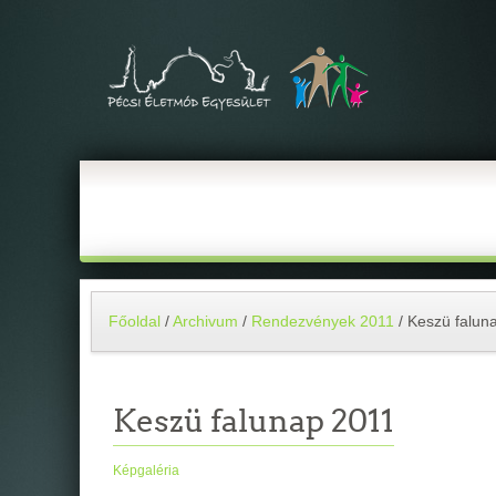
Főoldal
/
Archivum
/
Rendezvények 2011
/
Keszü falun
Keszü falunap 2011
Képgaléria