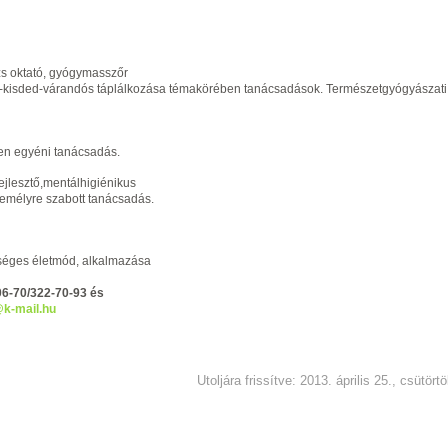
s oktató, gyógymasszőr
-kisded-várandós táplálkozása témakörében tanácsadások. Természetgyógyászati
en egyéni tanácsadás.
jlesztő,mentálhigiénikus
zemélyre szabott tanácsadás.
éges életmód, alkalmazása
6-70/322-70-93 és
k-mail.hu
Utoljára frissítve: 2013. április 25., csütört