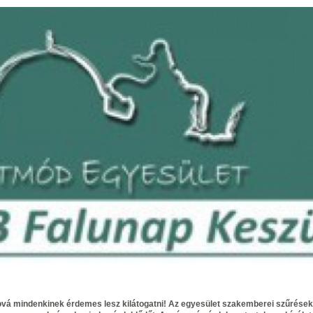
hová mindenkinek érdemes lesz kilátogatni! Az egyesület szakemberei szűrések