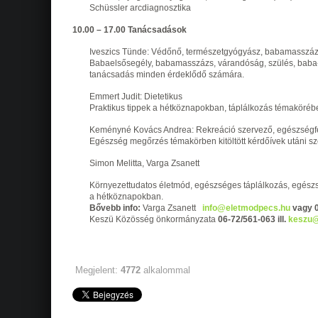
Schüssler arcdiagnosztika
10.00 – 17.00 Tanácsadások
Iveszics Tünde: Védőnő, természetgyógyász, babamasszáz
Babaelsősegély, babamasszázs, várandóság, szülés, baba
tanácsadás minden érdeklődő számára.
Emmert Judit: Dietetikus
Praktikus tippek a hétköznapokban, táplálkozás témaköréb
Keményné Kovács Andrea: Rekreáció szervező, egészségfe
Egészség megőrzés témakörben kitöltött kérdőívek utáni s
Simon Melitta, Varga Zsanett
Környezettudatos életmód, egészséges táplálkozás, egészs
a hétköznapokban.
Bővebb info:
Varga Zsanett
info@eletmodpecs.hu
vagy 0
Keszü Közösség önkormányzata
06-72/561-063 ill.
keszu@
Megjelent:
4772
alkalommal