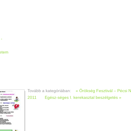
:
 -
etem
Tovább a kategóriában:
« Örökség Fesztivál – Pécsi 
2011
Egész-séges I. kerekasztal beszélgetés »