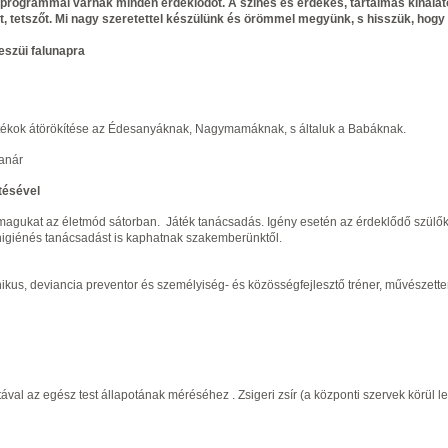
programmal várnak minden érdeklődőt. A színes és érdekes, tartalmas kínálat
 tetszőt. Mi nagy szeretettel készülünk és örömmel megyünk, s hisszük, hogy 
eszüi falunapra
átékok átörökítése az Édesanyáknak, Nagymamáknak, s általuk a Babáknak.
anár
tésével
magukat az életmód sátorban. Játék tanácsadás. Igény esetén az érdeklődő szülők
lhigiénés tanácsadást is kaphatnak szakemberünktől.
ikus, deviancia preventor és személyiség- és közösségfejlesztő tréner, művészette
val az egész test állapotának méréséhez . Zsigeri zsír (a központi szervek körül l